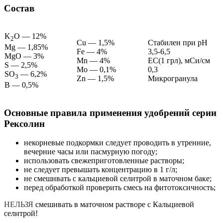
Состав
K
O — 12%
2
Cu — 1,5%
Стабилен при pH
Mg — 1,85%
Fe — 4%
3,5-6,5
MgO — 3%
Mn — 4%
ЕС(1 грл), мСи/см
S — 2,5%
Mo — 0,1%
0,3
SO
— 6,2%
3
Zn — 1,5%
Микрогранула
B — 0,5%
Основные правила применения удобрений серии
Рексолин
некорневые подкормки следует проводить в утренние,
вечерние часы или пасмурную погоду;
использовать свежеприготовленные растворы;
не следует превышать концентрацию в 1 г/л;
не смешивать с кальциевой селитрой в маточном баке;
перед обработкой проверить смесь на фитотоксичность;
НЕЛЬЗЯ
смешивать в маточном растворе с Кальциевой
селитрой!