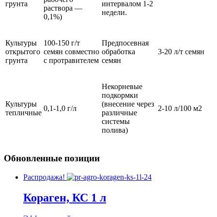
грунта
интервалом 1-2
раствора —
недели.
0,1%)
Культуры
100-150 г/т
Предпосевная
открытого
семян совместно
обработка
3-20 л/т семян
грунта
с протравителем
семян
Некорневые
подкормки
Культуры
(внесение через
0,1-1,0 г/л
2-10 л/100 м2
тепличные
различные
системы
полива)
Обновленные позиции
Распродажа!
Кораген, КС 1 л