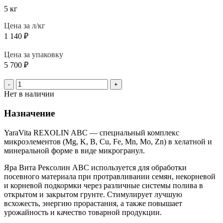
5 кг
Цена за л/кг
1 140
₽
Цена за упаковку
5 700
₽
-
+
Нет в наличии
Назначение
YaraVita REXOLIN ABC — специальный комплекс
микроэлементов (Mg, K, B, Cu, Fe, Mn, Mo, Zn) в хелатной и
минеральной форме в виде микрогранул.
Яра Вита Рексолин ABC используется для обработки
посевного материала при протравливании семян, некорневой
и корневой подкормки через различные системы полива в
открытом и закрытом грунте. Стимулирует лучшую
всхожесть, энергию прорастания, а также повышает
урожайность и качество товарной продукции.