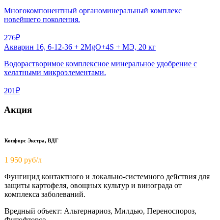
Многокомпонентный органоминеральный комплекс
новейшего поколения.
276₽
Акварин 16, 6-12-36 + 2MgO+4S + МЭ, 20 кг
Водорастворимое комплексное минеральное удобрение с
хелатными микроэлементами.
201₽
Акция
Копфорс Экстра, ВДГ
1 950
руб/л
Фунгицид контактного и локально-системного действия для
защиты картофеля, овощных культур и винограда от
комплекса заболеваний.
Вредный объект: Альтернариоз, Милдью, Переноспороз,
Фитофтороз