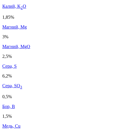
Калий, K
O
2
1,85%
Магний, Mg
3%
Магний, MgO
2,5%
Сера, S
6,2%
Сера, SO
3
0,5%
Бор, B
1,5%
Медь, Cu