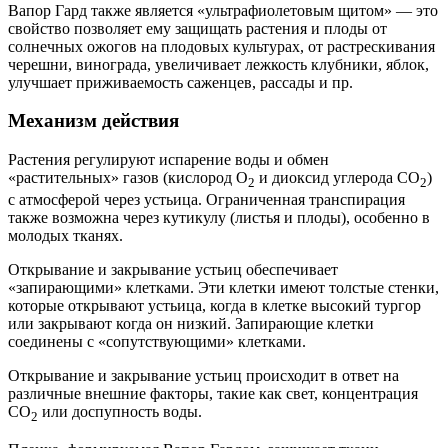
Вапор Гард также является «ультрафиолетовым щитом» — это
свойство позволяет ему защищать растения и плоды от
солнечных ожогов на плодовых культурах, от растрескивания
черешни, винограда, увеличивает лежкость клубники, яблок,
улучшает приживаемость саженцев, рассады и пр.
Механизм действия
Растения регулируют испарение воды и обмен
«растительных» газов (кислород О
и диоксид углерода СО
)
2
2
с атмосферой через устьица. Ограниченная транспирация
также возможна через кутикулу (листья и плоды), особенно в
молодых тканях.
Открывание и закрывание устьиц обеспечивает
«запирающими» клетками. Эти клетки имеют толстые стенки,
которые открывают устьица, когда в клетке высокий тургор
или закрывают когда он низкий. Запирающие клетки
соединены с «сопутствующими» клетками.
Открывание и закрывание устьиц происходит в ответ на
различные внешние факторы, такие как свет, концентрация
СО
или доспупность воды.
2