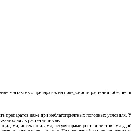
знь» контактных препаратов на поверхности растений, обеспеч
 препаратов даже при неблагоприятных погодных условиях. Ув
 жанию на / в растении после.
бицидами, инсектицидами, регуляторами роста и листовыми удо
опасен для живых организмов. Не нарушает физиологию растени