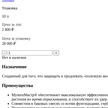
Упаковка
10 л
Цена за л/кг
2 800
₽
Цена за упаковку
28 000
₽
-
+
Нет в наличии
Назначение
Созданный для того, что защищать и продлевать «полезную жи
Преимущества
МультиМастр® обеспечивает максимальную эффективность
растения во время опрыскивания, и способствует их удер-
Совместим в баковых смесях со всеми фунгицидами, гер
Производится из натуральных компонентов, поэтому без