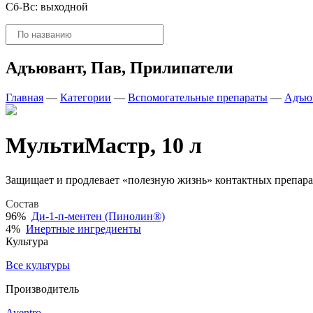
Сб-Вс: выходной
Поиск
товаров
Адъювант, Пав, Прилипатели
Главная
—
Категории
—
Вспомогательные препараты
—
Адъюв
МультиМастр, 10 л
Защищает и продлевает «полезную жизнь» контактных препара
Состав
96%
Ди-1-п-ментен (Пинолин®)
4%
Инертные ингредиенты
Культура
Все культуры
Производитель
Aventro