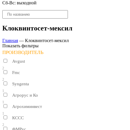
Сб-Вс: выходной
Поиск
товаров
Клоквинтосет-мексил
Главная
—
Клоквинтосет-мексил
Показать фильтры
ПРОИЗВОДИТЕЛЬ
Avgust
2
Fmc
2
Syngenta
1
Агрорус и Ко
1
Агрохиминвест
1
КССС
2
ФМРус