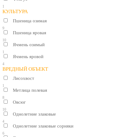
1
КУЛЬТУРА
Пшеница озимая
9
Пшеница яровая
10
Ячмень озимый
1
Ячмень яровой
4
ВРЕДНЫЙ ОБЪЕКТ
Лисохвост
1
Метлица полевая
8
Овсюг
10
Однолетние злаковые
4
Однолетние злаковые сорняки
6