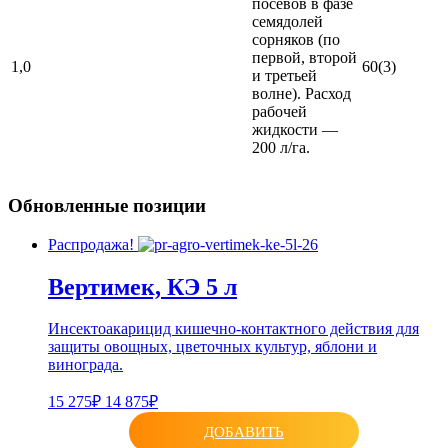
посевов в фазе
семядолей
сорняков (по
первой, второй
1,0
60(3)
и третьей
волне). Расход
рабочей
жидкости —
200 л/га.
Обновленные позиции
Распродажа!
Вертимек, КЭ 5 л
Инсектоакарицид кишечно-контактного действия для
защиты овощных, цветочных культур, яблони и
винограда.
15 275₽
14 875₽
ДОБАВИТЬ