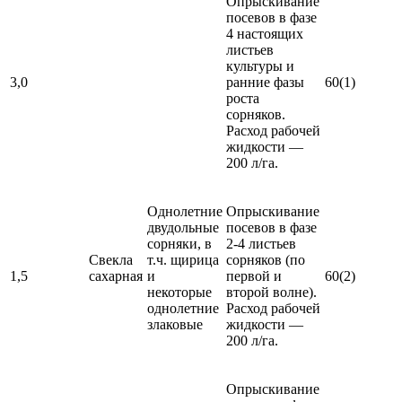
Опрыскивание
посевов в фазе
4 настоящих
листьев
культуры и
3,0
ранние фазы
60(1)
роста
сорняков.
Расход рабочей
жидкости —
200 л/га.
Однолетние
Опрыскивание
двудольные
посевов в фазе
сорняки, в
2-4 листьев
Свекла
т.ч. щирица
сорняков (по
1,5
сахарная
и
первой и
60(2)
некоторые
второй волне).
однолетние
Расход рабочей
злаковые
жидкости —
200 л/га.
Опрыскивание