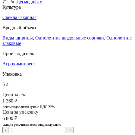
71 г/л
Десмедифам
Культура
Свекла сахарная
Вредный объект
Виды щирицы
,
Однолетние двудольные сорняки
,
Однолетние
злаковые
Производитель
Агрохиминвест
Упаковка
5 л
Цена за л/кг
1 360
₽
рекомендованная цена с НДС 22%
Цена за упаковку
6 800
₽
скидка рассчитывается индивидуально
-
+