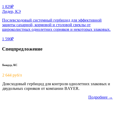
1 829₽
Лидер, КЭ
Послевсходовый системный гербицид для эффективной
защиты сахарной, кормовой и столовой свеклы от
широколистных однолетних сорняков и некоторых злаковых.
1 590₽
Спецпредложение
Бандур, КС
2 644 руб/л
Довсходовый гербицид для контроля однолетних злаковых и
двудольных сорняков от компании BAYER.
Подробнее →