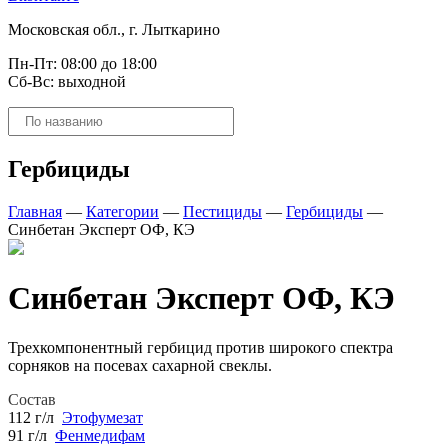
Московская обл., г. Лыткарино
Пн-Пт: 08:00 до 18:00
Сб-Вс: выходной
Поиск
товаров
Гербициды
Главная
—
Категории
—
Пестициды
—
Гербициды
—
Синбетан Эксперт ОФ, КЭ
Синбетан Эксперт ОФ, КЭ
Трехкомпонентный гербицид против широкого спектра
сорняков на посевах сахарной свеклы.
Состав
112 г/л
Этофумезат
91 г/л
Фенмедифам