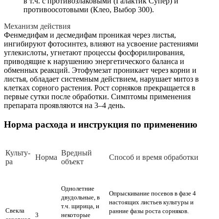
в т.ч. с противозлаковыми (Галактик Супер) и
противоосотовыми (Клео, Выбор 300).
Механизм действия
Фенмедифам и десмедифам проникая через листья,
ингибируют фотосинтез, влияют на усвоение растениями
углекислоты, угнетают процессы фосфорилирования,
приводящие к нарушению энергетического баланса и
обменных реакций. Этофумезат проникает через корни и
листья, обладает системным действием, нарушает митоз в
клетках сорного растения. Рост сорняков прекращается в
первые сутки после обработки. Симптомы применения
препарата проявляются на 3–4 день.
Норма расхода и инструкция по применению
Куль­ту­
Вред­ный
Нор­ма
Спо­соб и вре­мя об­ра­бот­ки
ра
объ­ект
Однолетние
Опрыскивание посевов в фазе 4
двудольные, в
настоящих листьев культуры и
т.ч. щирица, и
Свекла
ранние фазы роста сорняков.
3
некоторые