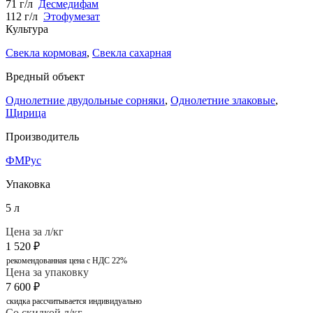
71 г/л
Десмедифам
112 г/л
Этофумезат
Культура
Свекла кормовая
,
Свекла сахарная
Вредный объект
Однолетние двудольные сорняки
,
Однолетние злаковые
,
Щирица
Производитель
ФМРус
Упаковка
5 л
Цена за л/кг
1 520
₽
рекомендованная цена с НДС 22%
Цена за упаковку
7 600
₽
скидка рассчитывается индивидуально
Со скидкой л/кг