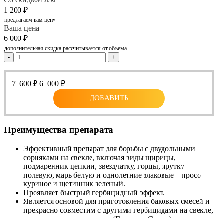
1 200
₽
предлагаем вам цену
Ваша цена
6 000
₽
дополнительная скидка рассчитывается от объема
-
+
Первоначальная
Текущая
7 600
₽
6 000
₽
цена
цена:
ДОБАВИТЬ
составляла
6
7
000 ₽.
600 ₽.
Преимущества препарата
Эффективный препарат для борьбы с двудольными
сорняками на свекле, включая виды щирицы,
подмаренник цепкий, звездчатку, горцы, ярутку
полевую, марь белую и однолетние злаковые – просо
куриное и щетинник зеленый.
Проявляет быстрый гербицидный эффект.
Является основой для приготовления баковых смесей и
прекрасно совместим с другими гербицидами на свекле,