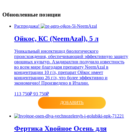
Обновленные позиции
Распродажа!
Ойкос, КС (NeemAzal), 5 л
Уникальный инсектицид биологического
происхождения, обеспечивающий эффективную защиту
овощных культур. Азадирахтин получило известность
во всем мире благодаря препарату NeemAzal в
концентрации 10 г/л, препарат Ойкос имеет
концентрацию 26 г/л, что более эффективно и
экономично! Произведено в Италии.
113 750₽
93 750₽
ДОБАВИТЬ
Фертика Хвойное Осень для