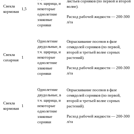
листьев сорняков (по первой и второй
т.ч. щирица, и
Свекла
волне).
1,5
некоторые
кормовая
однолетние
Расход рабочей жидкости — 200-300
злаковые
л/га
сорняки
Однолетние
Опрыскивание посевов в фазе
двудольные, в
семядолей сорняков (по первой,
т.ч. щирица, и
второй и третьей волне сорных
Свекла
1
некоторые
растений).
сахарная
однолетние
Расход рабочей жидкости — 200-300
злаковые
л/га
сорняки
Однолетние
Опрыскивание посевов в фазе
двудольные, в
семядолей сорняков (по первой,
т.ч. щирица, и
второй и третьей волне сорных
Свекла
1
некоторые
растений).
кормовая
однолетние
Расход рабочей жидкости — 200-300
злаковые
л/га
сорняки