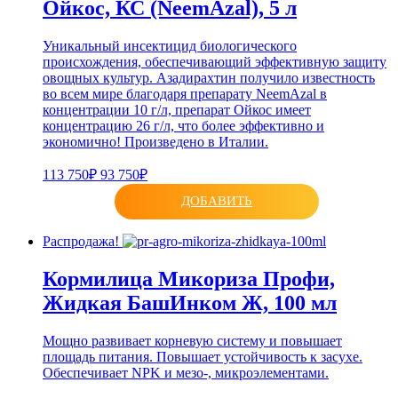
Ойкос, КС (NeemAzal), 5 л
Уникальный инсектицид биологического
происхождения, обеспечивающий эффективную защиту
овощных культур. Азадирахтин получило известность
во всем мире благодаря препарату NeemAzal в
концентрации 10 г/л, препарат Ойкос имеет
концентрацию 26 г/л, что более эффективно и
экономично! Произведено в Италии.
113 750₽
93 750₽
ДОБАВИТЬ
Распродажа!
Кормилица Микориза Профи,
Жидкая БашИнком Ж, 100 мл
Мощно развивает корневую систему и повышает
площадь питания. Повышает устойчивость к засухе.
Обеспечивает NPK и мезо-, микроэлементами.