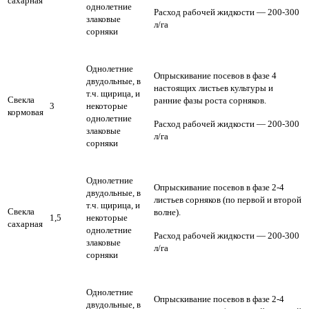
сахарная
однолетние
Расход рабочей жидкости — 200-300
злаковые
л/га
сорняки
Однолетние
Опрыскивание посевов в фазе 4
двудольные, в
настоящих листьев культуры и
т.ч. щирица, и
Свекла
ранние фазы роста сорняков.
3
некоторые
кормовая
однолетние
Расход рабочей жидкости — 200-300
злаковые
л/га
сорняки
Однолетние
Опрыскивание посевов в фазе 2-4
двудольные, в
листьев сорняков (по первой и второй
т.ч. щирица, и
Свекла
волне).
1,5
некоторые
сахарная
однолетние
Расход рабочей жидкости — 200-300
злаковые
л/га
сорняки
Однолетние
Опрыскивание посевов в фазе 2-4
двудольные, в