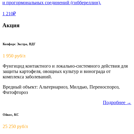
и прогормональных соединений (гиббереллин).
1 210₽
Акция
Копфорс Экстра, ВДГ
1 950
руб/л
Фунгицид контактного и локально-системного действия для
защиты картофеля, овощных культур и винограда от
комплекса заболеваний.
Вредный объект: Альтернариоз, Милдью, Переноспороз,
Фитофтороз
Подробнее →
Ойкос, КС
25 250 руб/л