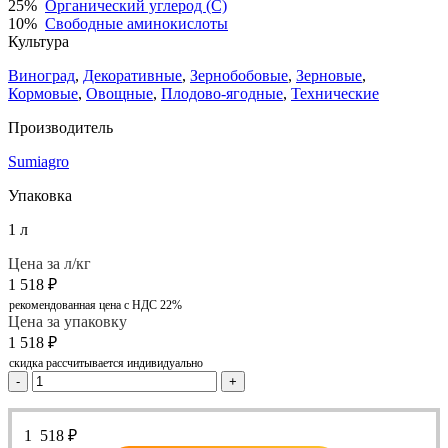
25%
Органический углерод (С)
10%
Свободные аминокислоты
Культура
Виноград
,
Декоративные
,
Зернобобовые
,
Зерновые
,
Кормовые
,
Овощные
,
Плодово-ягодные
,
Технические
Производитель
Sumiagro
Упаковка
1 л
Цена за л/кг
1 518
₽
рекомендованная цена с НДС 22%
Цена за упаковку
1 518
₽
скидка рассчитывается индивидуально
-
+
1 518
₽