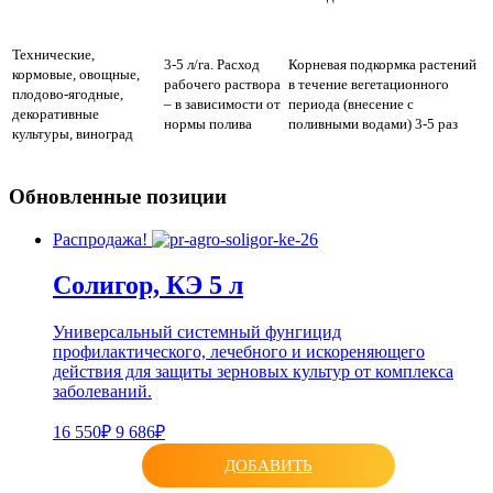
Технические,
3-5 л/га. Расход
Корневая подкормка растений
кормовые, овощные,
рабочего раствора
в течение вегетационного
плодово-ягодные,
– в зависимости от
периода (внесение с
декоративные
нормы полива
поливными водами) 3-5 раз
культуры, виноград
Обновленные позиции
Распродажа!
Солигор, КЭ 5 л
Универсальный системный фунгицид
профилактического, лечебного и искореняющего
действия для защиты зерновых культур от комплекса
заболеваний.
16 550₽
9 686₽
ДОБАВИТЬ