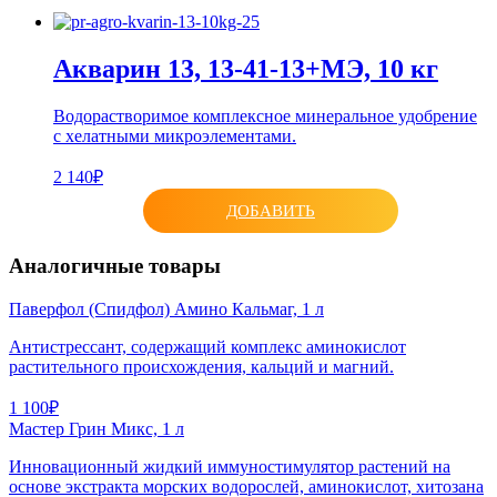
Акварин 13, 13-41-13+МЭ, 10 кг
Водорастворимое комплексное минеральное удобрение
с хелатными микроэлементами.
2 140₽
ДОБАВИТЬ
Аналогичные товары
Паверфол (Спидфол) Амино Кальмаг, 1 л
Антистрессант, содержащий комплекс аминокислот
растительного происхождения, кальций и магний.
1 100₽
Мастер Грин Микс, 1 л
Инновационный жидкий иммуностимулятор растений на
основе экстракта морских водорослей, аминокислот, хитозана