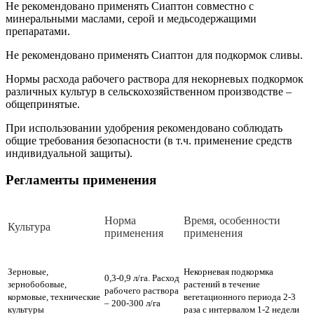
Не рекомендовано применять Сиаптон совместно с
минеральными маслами, серой и медьсодержащими
препаратами.
Не рекомендовано применять Сиаптон для подкормок сливы.
Нормы расхода рабочего раствора для некорневых подкормок
различных культур в сельскохозяйственном производстве –
общепринятые.
При использовании удобрения рекомендовано соблюдать
общие требования безопасности (в т.ч. применение средств
индивидуальной защиты).
Регламенты применения
Норма
Время, особенности
Культура
применения
применения
Зерновые,
Некорневая подкормка
0,3-0,9 л/га. Расход
зернобобовые,
растений в течение
рабочего раствора
кормовые, технические
вегетационного периода 2-3
– 200-300 л/га
культуры
раза с интервалом 1-2 недели