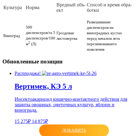
Вред­ный объ­
Спо­соб и вре­мя об­ра­
Куль­ту­ра
Нор­ма
ект
бот­ки
Развешивание
500
диспенсеров на
диспенсеров/га 5
Гроздевая
виноградных кустах
Виноград
диспенсеров/100
листовертка
перед началом лета
2
перезимовавшего
м
(Л)
поколения
Обновленные позиции
Распродажа!
Вертимек, КЭ 5 л
Инсектоакарицид кишечно-контактного действия для
защиты овощных, цветочных культур, яблони и
винограда.
15 275₽
14 875₽
ДОБАВИТЬ