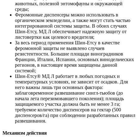
животных, полезной энтомофауны и окружающей
среды;
Феромонные диспенсеры можно использовать в
органическом земледелии, а также могут стать частью
интегрированной системы защиты. В обоих случаях
Шин-Етсу, МД Л обеспечивает надежную защиту от
листовертки как целевого вредителя;
За весь период применения Шин-Етсу в качестве
феромонной защиты не выявлено случаев
резистентности. Большие площади виноградников
Франции, Италии, Испании, основных винодельческих
регионов, в настоящее время защищены данной
системой;
Шин-Етсу® МД Л работает в любых погодных и
температурных условиях, не зависит от осадков. Для
него важны лишь три основных фактора:
заблаговременное развешивание сингл-тьюбов (до
начала лета перезимовавшего поколения); площадь
защищаемого участка должна быть не менее 3 га;
требуемое количество диспенсеров на гектар (500
диспенсеров/га) при соблюдении разработанных правил
развешивания.
Механизм действия