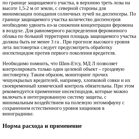
по границе защищаемого участка, в верхнюю треть лозы на
высоте 1,5-2 м от земли, с северной стороны для
минимизации попадания солнечных лучей на диспенсеры. По
границе защищаемого участка количество диспенсеров
необходимо удвоить из-за снижения концентрации феромона
в воздухе. Для равномерного распределения феромонного
облака по большой территории площадь защищаемого участка
должна быть не менее 3 га . При прогнозе высокого уровня
лета листовертки следует предусмотреть обработку
инсектицидом против первого поколения вредителя.
Необходимо помнить, что Шин-Етсу, МД Л позволяет
контролировать только один целевой объект – гроздевую
листовертку. Таким образом, мониторинг прочих
чешуекрылых вредителей, например, хлопковой совки и их
своевременный химический контроль обязательны. При этом
рекомендуется применение инсектицидов, которые можно
включать в интегрированную систему защиты, с
минимальным воздействием на полезную энтомофауну с
сохранением естественного уровня хищников в
винограднике.
Норма расхода и применение