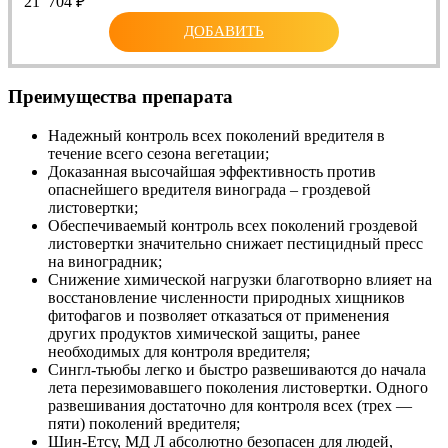
21 704
₽
ДОБАВИТЬ
Преимущества препарата
Надежный контроль всех поколений вредителя в
течение всего сезона вегетации;
Доказанная высочайшая эффективность против
опаснейшего вредителя винограда – гроздевой
листовертки;
Обеспечиваемый контроль всех поколений гроздевой
листовертки значительно снижает пестицидный пресс
на виноградник;
Снижение химической нагрузки благотворно влияет на
восстановление численности природных хищников
фитофагов и позволяет отказаться от применения
других продуктов химической защиты, ранее
необходимых для контроля вредителя;
Сингл-тьюбы легко и быстро развешиваются до начала
лета перезимовавшего поколения листовертки. Одного
развешивания достаточно для контроля всех (трех —
пяти) поколений вредителя;
Шин-Етсу, МД Л абсолютно безопасен для людей,