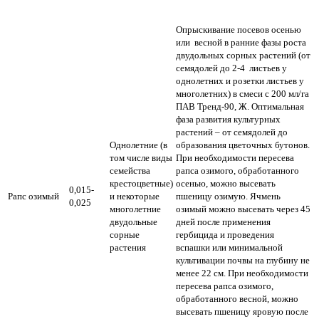
Опрыскивание посевов осенью
или весной в ранние фазы роста
двудольных сорных растений (от
семядолей до 2-4 листьев у
однолетних и розетки листьев у
многолетних) в смеси с 200 мл/га
ПАВ Тренд-90, Ж. Оптимальная
фаза развития культурных
растений – от семядолей до
Однолетние (в
образования цветочных бутонов.
том числе виды
При необходимости пересева
семейства
рапса озимого, обработанного
крестоцветные)
осенью, можно высевать
0,015-
Рапс озимый
и некоторые
пшеницу озимую. Ячмень
0,025
многолетние
озимый можно высевать через 45
двудольные
дней после применения
сорные
гербицида и проведения
растения
вспашки или минимальной
культивации почвы на глубину не
менее 22 см. При необходимости
пересева рапса озимого,
обработанного весной, можно
высевать пшеницу яровую после