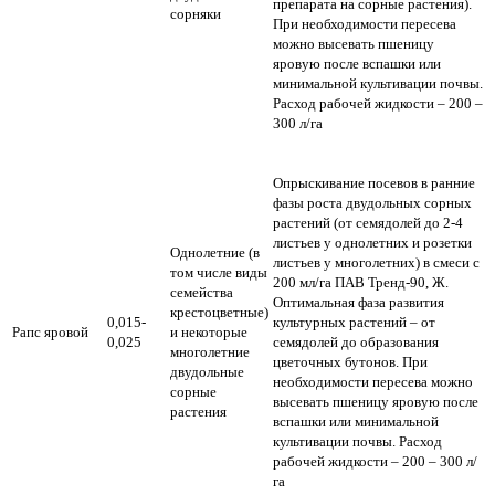
препарата на сорные растения).
сорняки
При необходимости пересева
можно высевать пшеницу
яровую после вспашки или
минимальной культивации почвы.
Расход рабочей жидкости – 200 –
300 л/га
Опрыскивание посевов в ранние
фазы роста двудольных сорных
растений (от семядолей до 2-4
листьев у однолетних и розетки
Однолетние (в
листьев у многолетних) в смеси с
том числе виды
200 мл/га ПАВ Тренд-90, Ж.
семейства
Оптимальная фаза развития
крестоцветные)
0,015-
культурных растений – от
Рапс яровой
и некоторые
0,025
семядолей до образования
многолетние
цветочных бутонов. При
двудольные
необходимости пересева можно
сорные
высевать пшеницу яровую после
растения
вспашки или минимальной
культивации почвы. Расход
рабочей жидкости – 200 – 300 л/
га