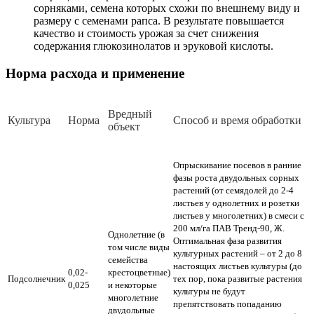
сорняками, семена которых схожи по внешнему виду и
размеру с семенами рапса. В результате повышается
качество и стоимость урожая за счет снижения
содержания глюкозинолатов и эруковой кислоты.
Норма расхода и применение
Вред­ный
Куль­ту­ра
Нор­ма
Спо­соб и вре­мя об­ра­бот­ки
объ­ект
Опрыскивание посевов в ранние
фазы роста двудольных сорных
растений (от семядолей до 2-4
листьев у однолетних и розетки
листьев у многолетних) в смеси с
200 мл/га ПАВ Тренд-90, Ж.
Однолетние (в
Оптимальная фаза развития
том числе виды
культурных растений – от 2 до 8
семейства
настоящих листьев культуры (до
0,02-
крестоцветные)
Подсолнечник
тех пор, пока развитые растения
0,025
и некоторые
культуры не будут
многолетние
препятствовать попаданию
двудольные