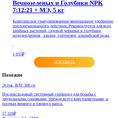
Вечнозеленых и Голубики NPK
7:12:21 + МЭ, 5 кг
Комплексное гранулированное минеральное удобрение,
пролонгированного действия. Рекомендуется для всех
хвойных растений, садовой черники и голубики,
рододендронов , азалии, гортензии, альпийской розы.
1 055₽
ДОБАВИТЬ
Похожие
Эсток, ВДГ 300 гр
Послевсходовый системный гербицид для борьбы с
двудольными сорняками, прежде всего крестоцветными, в
посевах ярового и озимого рапса.
17 326₽