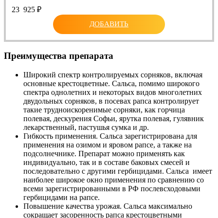
23 925
₽
ДОБАВИТЬ
Преимущества препарата
Широкий спектр контролируемых сорняков, включая
основные крестоцветные. Сальса, помимо широкого
спектра однолетних и некоторых видов многолетних
двудольных сорняков, в посевах рапса контролирует
такие трудноискоренимые сорняки, как горчица
полевая, дескурения Софьи, ярутка полевая, гулявник
лекарственный, пастушья сумка и др.
Гибкость применения. Сальса зарегистрирована для
применения на озимом и яровом рапсе, а также на
подсолнечнике. Препарат можно применять как
индивидуально, так и в составе баковых смесей и
последовательно с другими гербицидами. Сальса имеет
наиболее широкое окно применения по сравнению со
всеми зарегистрированными в РФ послевсходовыми
гербицидами на рапсе.
Повышение качества урожая. Сальса максимально
сокращает засоренность рапса крестоцветными