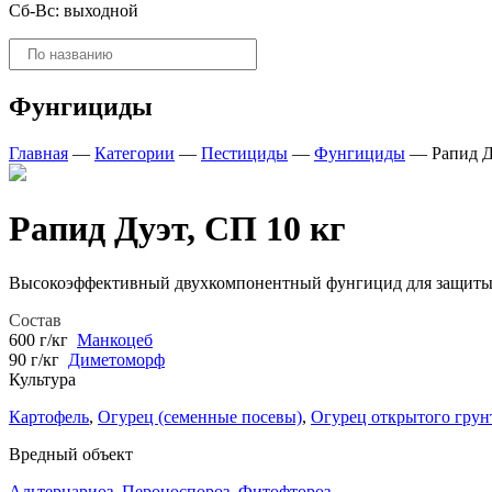
Сб-Вс: выходной
Поиск
товаров
Фунгициды
Главная
—
Категории
—
Пестициды
—
Фунгициды
—
Рапид Д
Рапид Дуэт, СП 10 кг
Высокоэффективный двухкомпонентный фунгицид для защиты ка
Состав
600 г/кг
Манкоцеб
90 г/кг
Диметоморф
Культура
Картофель
,
Огурец (семенные посевы)
,
Огурец открытого грун
Вредный объект
Альтернариоз
,
Пероноспороз
,
Фитофтороз