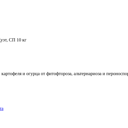
уэт, СП 10 кг
ртофеля и огурца от фитофтороза, альтернариоза и пероноспор
та