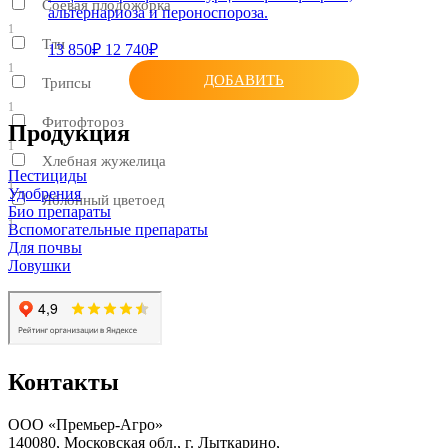
Соевая плодожорка
альтернариоза и пероноспороза.
1
Тли
13 850₽
12 740₽
1
ДОБАВИТЬ
Трипсы
1
Фитофтороз
Продукция
1
Хлебная жужелица
Пестициды
1
Удобрения
Яблонный цветоед
Био препараты
1
Вспомогательные препараты
Для почвы
Ловушки
Контакты
ООО «Премьер-Агро»
140080, Московская обл., г. Лыткарино,