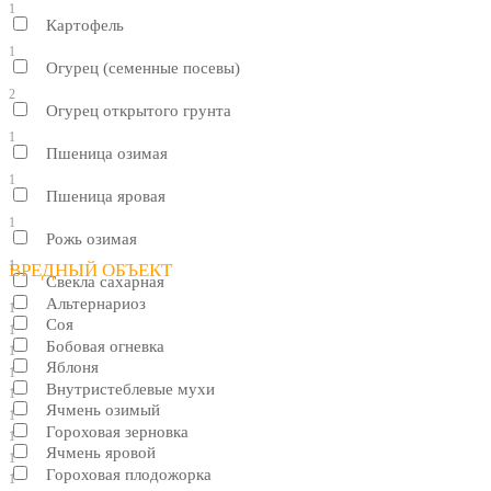
1
Картофель
1
Огурец (семенные посевы)
2
Огурец открытого грунта
1
Пшеница озимая
1
Пшеница яровая
1
Рожь озимая
1
ВРЕДНЫЙ ОБЪЕКТ
Свекла сахарная
Альтернариоз
1
Соя
1
Бобовая огневка
1
Яблоня
1
Внутристеблевые мухи
1
Ячмень озимый
1
Гороховая зерновка
1
Ячмень яровой
1
Гороховая плодожорка
1