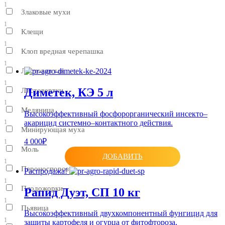
1
Злаковые мухи
1
Клещи
1
Клоп вредная черепашка
1
Листовая тля
1
Диметек, КЭ 5 л
Листовертки
1
Медяница
Высокоэффективный фосфорорганический инсекто–
акарицид системно–контактного действия.
1
Минирующая муха
4 000₽
1
Моль
ДОБАВИТЬ
1
Пероноспороз
Распродажа!
1
Плодожорки
Рапид Дуэт, СП 10 кг
1
Пьявица
Высокоэффективный двухкомпонентный фунгицид для
1
защиты картофеля и огурца от фитофтороза,