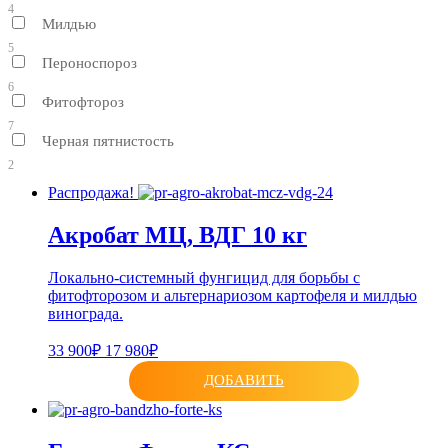
4
Милдью
5
Пероноспороз
6
Фитофтороз
7
Черная пятнистость
2
Распродажа!
Акробат МЦ, ВДГ 10 кг
Локально-системный фунгицид для борьбы с
фитофторозом и альтернариозом картофеля и милдью
винограда.
33 900₽
17 980₽
ДОБАВИТЬ