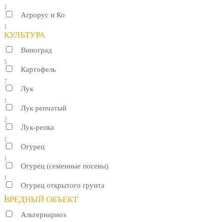
1
Агрорус и Ко
1
КУЛЬТУРА
Виноград
5
Картофель
7
Лук
1
Лук репчатый
2
Лук-репка
1
Огурец
1
Огурец (семенные посевы)
1
Огурец открытого грунта
1
ВРЕДНЫЙ ОБЪЕКТ
Альтернариоз