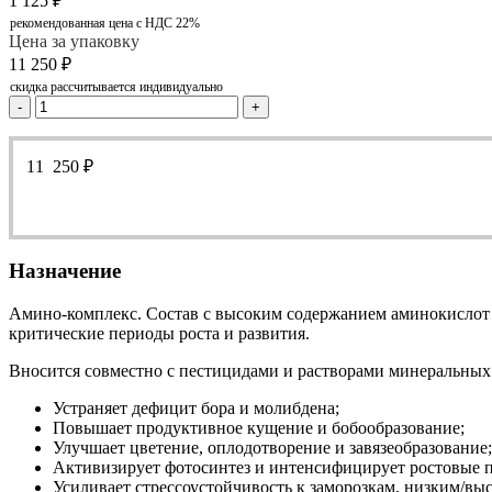
1 125
₽
рекомендованная цена с НДС 22%
Цена за упаковку
11 250
₽
скидка рассчитывается индивидуально
-
+
11 250
₽
Назначение
Амино-комплекс. Состав с высоким содержанием аминокислот и
критические периоды роста и развития.
Вносится совместно с пестицидами и растворами минеральных 
Устраняет дефицит бора и молибдена;
Повышает продуктивное кущение и бобообразование;
Улучшает цветение, оплодотворение и завязеобразование;
Активизирует фотосинтез и интенсифицирует ростовые 
Усиливает стрессоустойчивость к заморозкам, низким/вы