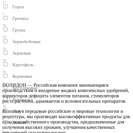
17
Горох
1
Гречиха
16
Груша
14
Зернобобовые
14
Зерновые
14
Картофель
14
Кормовые
2
ПОЛИДОН — Российская компания занимающаяся
Косточковые
производством и внедрение жидких комплексных удобрений,
13
корректоров дефицита элементов питания, стимуляторов
Кукуруза
роста растений, адъювантов и вспомогательных препаратов.
16
Используя передовые российские и мировые технологии и
Лен
рецептуры, мы производят высокоэффективные продукты для
2
сельскохозяйственного производства, предназначенные для
Люпин
получения высоких урожаев, улучшения качественных
1
показателей сельхозпродукции.