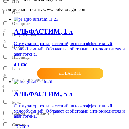
Нут
1
Официальный сайт: www.polydonagro.com
Овес
1
Овощные
АЛЬФАСТИМ, 1 л
17
Подсолнечник
15
Стимулятор роста растений, высокоэффективный,
Просо
малообъемный. Обладает свойствами антиокислителя и
1
адаптогена.
Пшеница
4 100₽
1
Рапс
ДОБАВИТЬ
16
Рассада овощных
6
Рис
АЛЬФАСТИМ, 5 л
1
Рожь
Стимулятор роста растений, высокоэффективный,
1
малообъемный. Обладает свойствами антиокислителя и
Саженцы многолетних
адаптогена.
7
Свекла
17 700₽