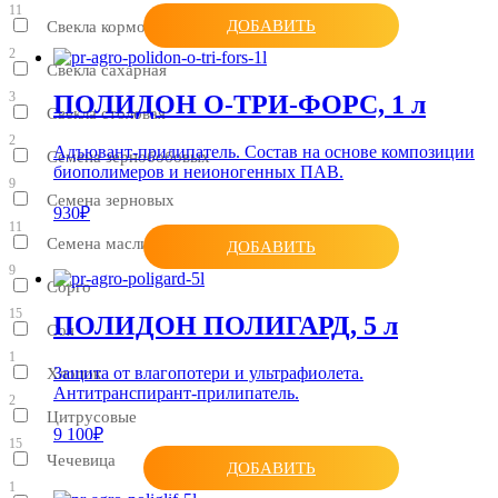
11
ДОБАВИТЬ
Свекла кормовая
2
Свекла сахарная
3
ПОЛИДОН О-ТРИ-ФОРС, 1 л
Свекла столовая
2
Адъювант-прилипатель. Состав на основе композиции
Семена зернобобовых
биополимеров и неионогенных ПАВ.
9
Семена зерновых
930₽
11
Семена масличных
ДОБАВИТЬ
9
Сорго
15
ПОЛИДОН ПОЛИГАРД, 5 л
Соя
1
Защита от влагопотери и ультрафиолета.
Хлопок
Антитранспирант-прилипатель.
2
Цитрусовые
9 100₽
15
Чечевица
ДОБАВИТЬ
1