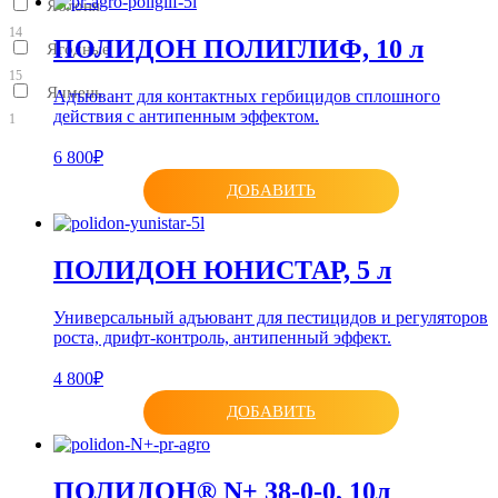
Яблоня
14
ПОЛИДОН ПОЛИГЛИФ, 10 л
Ягодные
15
Ячмень
Адъювант для контактных гербицидов сплошного
действия с антипенным эффектом.
1
6 800₽
ДОБАВИТЬ
ПОЛИДОН ЮНИСТАР, 5 л
Универсальный адъювант для пестицидов и регуляторов
роста, дрифт-контроль, антипенный эффект.
4 800₽
ДОБАВИТЬ
ПОЛИДОН® N+ 38-0-0, 10л