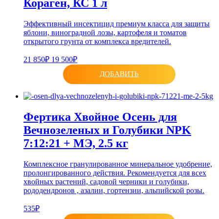
Кораген, КС 1 л
Эффективный инсектицид премиум класса для защиты
яблони, виноградной лозы, картофеля и томатов
открытого грунта от комплекса вредителей.
21 850₽
19 500₽
ДОБАВИТЬ
Фертика Хвойное Осень для
Вечнозеленых и Голубики NPK
7:12:21 + МЭ, 2.5 кг
Комплексное гранулированное минеральное удобрение,
пролонгированного действия. Рекомендуется для всех
хвойных растений, садовой черники и голубики,
рододендронов , азалии, гортензии, альпийской розы.
535₽