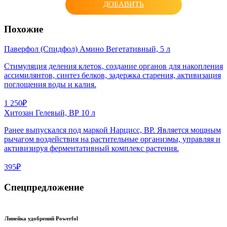
ДОБАВИТЬ
Похожие
Паверфол (Спидфол) Амино Вегетативный, 5 л
Стимуляция деления клеток, создание органов для накопления
ассимилянтов, синтез белков, задержка старения, активизация
поглощения воды и калия.
1 250₽
Хитозан Гелевый, ВР 10 л
Ранее выпускался под маркой Нарцисс, ВР. Является мощным
рычагом воздействия на растительные организмы, управляя и
активизируя ферментативный комплекс растения.
395₽
Спецпредложение
Линейка удобрений Powerfol