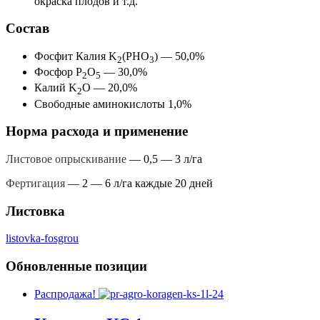
окраска плодов и т.д.
Состав
Фосфит Калия K
(PHO
) — 50,0%
2
3
Фосфор P
O
— 30,0%
2
5
Калий K
O — 20,0%
2
Свободные аминокислоты 1,0%
Норма расхода и применение
Листовое опрыскивание
— 0,5 — 3 л/га
Фертигация
— 2 — 6 л/га каждые 20 дней
Листовка
listovka-fosgrou
Обновленные позиции
Распродажа!