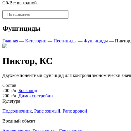
Сб-Вс: выходной
Поиск
товаров
Фунгициды
Главная
—
Категории
—
Пестициды
—
Фунгициды
—
Пиктор
Пиктор, КС
Двухкомпонентный фунгицид для контроля экономически значи
Состав
200 г/л
Боскалид
200 г/л
Димоксистробин
Культура
Подсолнечник
,
Рапс озимый
,
Рапс яровой
Вредный объект
Альтернариоз
,
Белая гниль
,
Серая гниль