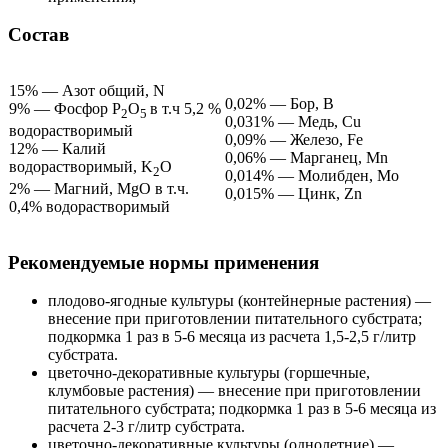
Состав
15% — Азот общий, N
0,02% — Бор, B
9% — Фосфор P
O
в т.ч 5,2 %
2
5
0,031% — Медь, Cu
водорастворимый
0,09% — Железо, Fe
12% — Калий
0,06% — Марганец, Mn
водорастворимый, K
O
2
0,014% — Молибден, Mo
2% — Магний, MgO в т.ч.
0,015% — Цинк, Zn
0,4% водорастворимый
Рекомендуемые нормы применения
плодово-ягодные культуры (контейнерные растения) —
внесение при приготовлении питательного субстрата;
подкормка 1 раз в 5-6 месяца из расчета 1,5-2,5 г/литр
субстрата.
цветочно-декоративные культуры (горшечные,
клумбовые растения) — внесение при приготовлении
питательного субстрата; подкормка 1 раз в 5-6 месяца из
расчета 2-3 г/литр субстрата.
цветочно-декоративные культуры (однолетние) —