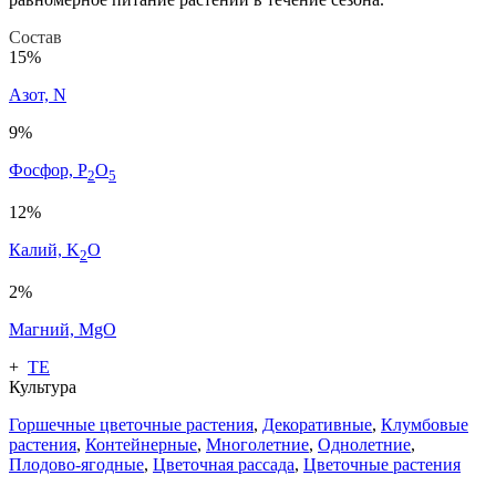
Состав
15%
Азот, N
9%
Фосфор, P
O
2
5
12%
Калий, K
O
2
2%
Магний, MgO
+
ТЕ
Культура
Горшечные цветочные растения
,
Декоративные
,
Клумбовые
растения
,
Контейнерные
,
Многолетние
,
Однолетние
,
Плодово-ягодные
,
Цветочная рассада
,
Цветочные растения