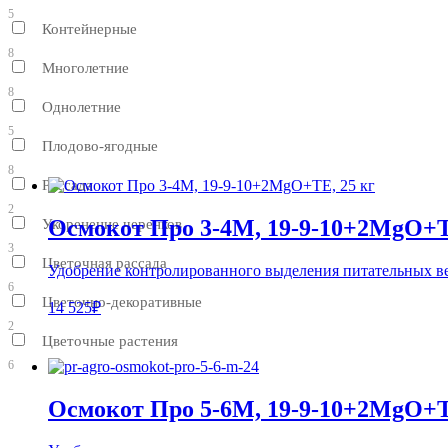
5
Контейнерные
8
Многолетние
8
Однолетние
5
Плодово-ягодные
8
Рассада
2
Осмокот Про 3-4М, 19-9-10+2MgO+Т
Укоренение черенков
3
Цветочная рассада
Удобрение контролированного выделения питательных в
6
Цветочно-декоративные
14 525₽
2
Цветочные растения
6
Осмокот Про 5-6М, 19-9-10+2MgO+Т