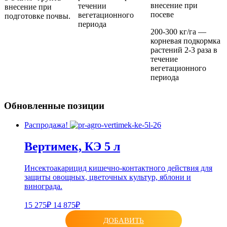
внесение при
течении
внесение при
посеве
вегетационного
подготовке почвы.
периода
200-300 кг/га —
корневая подкормка
растений 2-3 раза в
течение
вегетационного
периода
Обновленные позиции
Распродажа!
Вертимек, КЭ 5 л
Инсектоакарицид кишечно-контактного действия для
защиты овощных, цветочных культур, яблони и
винограда.
15 275₽
14 875₽
ДОБАВИТЬ