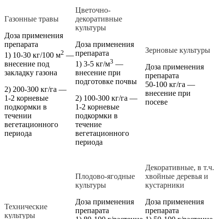
Цветочно-
Газонные травы
декоративные
культуры
Доза применения
препарата
Доза применения
Зерновые культуры
2
препарата
1) 10-30 кг/100 м
—
3
внесение под
1) 3-5 кг/м
—
Доза применения
закладку газона
внесение при
препарата
подготовке почвы
50-100 кг/га —
2) 200-300 кг/га —
внесение при
1-2 корневые
2) 100-300 кг/га —
посеве
подкормки в
1-2 корневые
течении
подкормки в
вегетационного
течение
периода
вегетационного
периода
Декоративные, в т.ч.
Плодово-ягодные
хвойные деревья и
культуры
кустарники
Доза применения
Доза применения
Технические
препарата
препарата
культуры