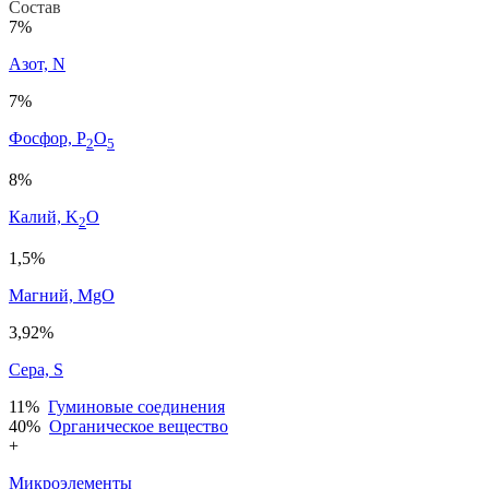
Состав
7%
Азот, N
7%
Фосфор, P
O
2
5
8%
Калий, K
O
2
1,5%
Магний, MgO
3,92%
Сера, S
11%
Гуминовые соединения
40%
Органическое вещество
+
Микроэлементы