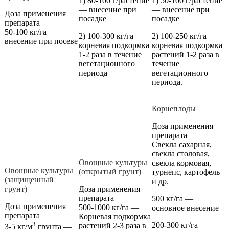
1) 80-100 г/растение
1) 50-100 г/растение
— внесение при
— внесение при
Доза применения
посадке
посадке
препарата
50-100 кг/га —
2) 100-300 кг/га —
2) 100-250 кг/га —
внесение при посеве
корневая подкормка
корневая подкормка
1-2 раза в течение
растений 1-2 раза в
вегетационного
течение
периода
вегетационного
периода.
Корнеплоды
Доза применения
препарата
Свекла сахарная,
свекла столовая,
Овощные культуры
свекла кормовая,
Овощные культуры
(открытый грунт)
турнепс, картофель
(защищенный
и др.
грунт)
Доза применения
препарата
500 кг/га —
Доза применения
500-1000 кг/га —
основное внесение
препарата
Корневая подкормка
3
200-300 кг/га —
растений 2-3 раза в
3-5 кг/м
грунта —