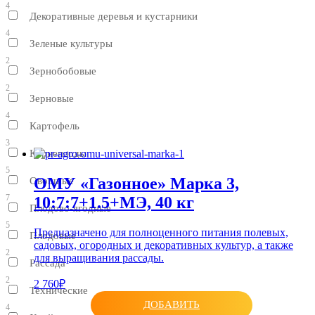
4
Декоративные деревья и кустарники
4
Зеленые культуры
2
Зернобобовые
2
Зерновые
4
Картофель
3
Корнеплоды
5
ОМУ «Газонное» Марка 3,
Овощные
7
10:7:7+1.5+МЭ, 40 кг
Плодово-ягодные
5
Предназначено для полноценного питания полевых,
Плодовые
садовых, огородных и декоративных культур, а также
2
для выращивания рассады.
Рассада
2
2 760₽
Технические
ДОБАВИТЬ
4