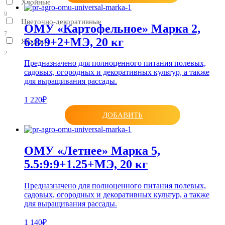
Хвойные
9
Цветочно-декоративные
ОМУ «Картофельное» Марка 2,
7
6:8:9+2+МЭ, 20 кг
Ягодные
2
Предназначено для полноценного питания полевых,
садовых, огородных и декоративных культур, а также
для выращивания рассады.
1 220₽
ДОБАВИТЬ
ОМУ «Летнее» Марка 5,
5.5:9:9+1.25+МЭ, 20 кг
Предназначено для полноценного питания полевых,
садовых, огородных и декоративных культур, а также
для выращивания рассады.
1 140₽