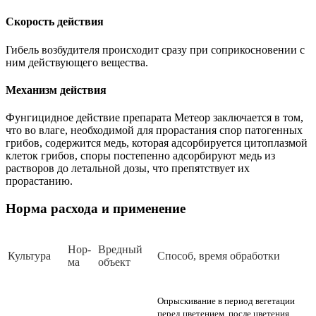
Скорость действия
Гибель возбудителя происходит сразу при соприкосновении с
ним действующего вещества.
Механизм действия
Фунгицидное действие препарата Метеор заключается в том,
что во влаге, необходимой для прорастания спор патогенных
грибов, содержится медь, которая адсорбируется цитоплазмой
клеток грибов, споры постепенно адсорбируют медь из
растворов до летальной дозы, что препятствует их
прорастанию.
Норма расхода и применение
Нор­
Вред­ный
Куль­ту­ра
Спо­соб, вре­мя об­ра­бот­ки
ма
объ­ект
Опрыскивание в период вегетации
перед цветением, после цветения,