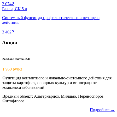
2 074₽
Ралли, СК 5 л
Системный фунгицид профилактического и лечащего
действия.
3 402₽
Акция
Копфорс Экстра, ВДГ
1 950
руб/л
Фунгицид контактного и локально-системного действия для
защиты картофеля, овощных культур и винограда от
комплекса заболеваний.
Вредный объект: Альтернариоз, Милдью, Переноспороз,
Фитофтороз
Подробнее →