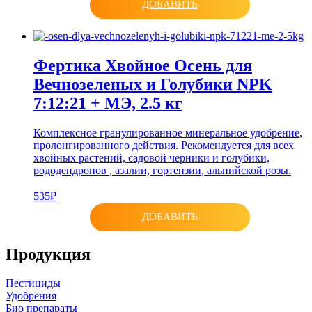
ДОБАВИТЬ
Фертика Хвойное Осень для
Вечнозеленых и Голубики NPK
7:12:21 + МЭ, 2.5 кг
Комплексное гранулированное минеральное удобрение,
пролонгированного действия. Рекомендуется для всех
хвойных растений, садовой черники и голубики,
рододендронов , азалии, гортензии, альпийской розы.
535₽
ДОБАВИТЬ
Продукция
Пестициды
Удобрения
Био препараты