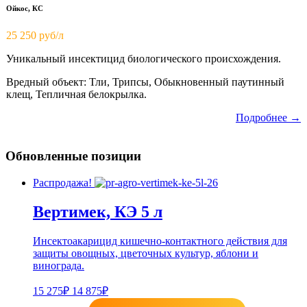
Ойкос, КС
25 250 руб/л
Уникальный инсектицид биологического происхождения.
Вредный объект: Тли, Трипсы, Обыкновенный паутинный
клещ, Тепличная белокрылка.
Подробнее →
Обновленные позиции
Распродажа!
Вертимек, КЭ 5 л
Инсектоакарицид кишечно-контактного действия для
защиты овощных, цветочных культур, яблони и
винограда.
15 275₽
14 875₽