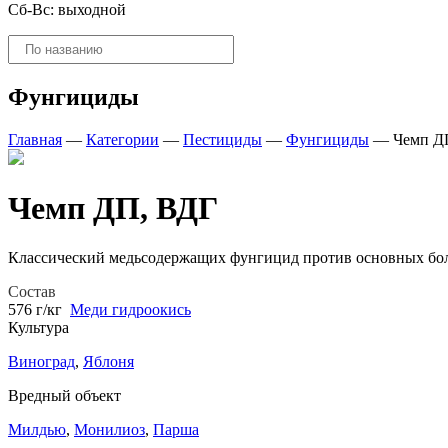
Сб-Вс: выходной
Поиск
товаров
Фунгициды
Главная
—
Категории
—
Пестициды
—
Фунгициды
—
Чемп Д
Чемп ДП, ВДГ
Классический медьсодержащих фунгицид против основных бол
Состав
576 г/кг
Меди гидроокись
Культура
Виноград
,
Яблоня
Вредный объект
Милдью
,
Монилиоз
,
Парша