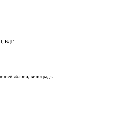
П, ВДГ
езней яблони, винограда.