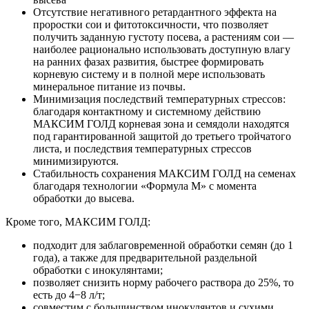
Отсутствие негативного ретардантного эффекта на
проростки сои и фитотоксичности, что позволяет
получить заданную густоту посева, а растениям сои —
наиболее рационально использовать доступную влагу
на ранних фазах развития, быстрее формировать
корневую систему и в полной мере использовать
минеральное питание из почвы.
Минимизация последствий температурных стрессов:
благодаря контактному и системному действию
МАКСИМ ГОЛД корневая зона и семядоли находятся
под гарантированной защитой до третьего тройчатого
листа, и последствия температурных стрессов
минимизируются.
Стабильность сохранения МАКСИМ ГОЛД на семенах
благодаря технологии «Формула М» с момента
обработки до высева.
Кроме того, МАКСИМ ГОЛД:
подходит для заблаговременной обработки семян (до 1
года), а также для предварительной раздельной
обработки с инокулянтами;
позволяет снизить норму рабочего раствора до 25%, то
есть до 4−8 л/т;
совместим с большинством инокулянтов и сухими