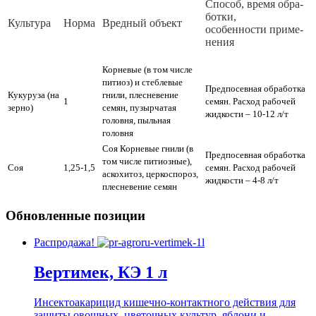
Спо­соб, вре­мя об­ра­
бот­ки,
Куль­ту­ра
Норма
Вред­ный объ­ект
осо­бен­нос­ти при­ме­
не­ния
Корневые (в том числе
питиоз) и стеблевые
Предпосевная обработка
Кукуруза (на
гнили, плесневение
1
семян. Расход рабочей
зерно)
семян, пузырчатая
жидкости – 10-12 л/т
головня, пыльная
головня
Соя Корневые гнили (в
Предпосевная обработка
том числе питиозные),
Соя
1,25-1,5
семян. Расход рабочей
аскохитоз, церкоспороз,
жидкости – 4-8 л/т
плесневение семян
Обновленные позиции
Распродажа!
Вертимек, КЭ 1 л
Инсектоакарицид кишечно-контактного действия для
защиты овощных, цветочных культур, яблони и