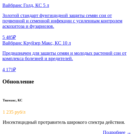
Вайбранс Голд, КС 5 л
Золотой стандарт фунгицидной защиты семян сои от
почвенной и семенной инфекции с усиленным контролем
аскохитоза и фузариозов.
5 485₽
Вайбранс Круйзер Макс, КС 10 л
Предназначен для защиты семян и молодых растений сои от
комплекса болезней и вредителей.
4 171₽
Обновление
Тиамакс, КС
1 235 руб/л
Инсектицидный протравитель широкого спектра действия.
Подробнее →