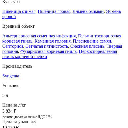
Культура
Пшеница озимая
,
Пшеница яровая
,
Ячмень озимый
,
Ячмень
яровой
Вредный объект
Альтернариозная семенная инфекция
,
Гельминтоспориозная
корневая гниль
,
Каменная головня
,
Плесневение семян
,
Септориоз
,
Сетчатая пятнистость
,
Снежная плесень
,
Твердая
головня
,
Фузариозная корневая гниль
,
Церкоспореллезная
гниль корневой шейки
Производитель
Syngenta
Упаковка
5 л
Цена за л/кг
3 834
₽
рекомендованная цена с НДС 22%
Цена за упаковку
19 170
₽