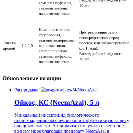
Расход рабочей жидкости –
семенная инфекция,
10 л/т.
снежная плесень,
плесневение семян
Каменная головня,
Протравливание семян
фузариозная,
непосредственно перед
гельминтоспориозная
Ячмень
посевом или заблаговременно
1,2-1,5
корневые гнили,
яровой
(до 1 года).
альтернариозная
Расход рабочей жидкости –
семенная инфекция,
10 л/т.
плесневение семян
Обновленные позиции
Распродажа!
Ойкос, КС (NeemAzal), 5 л
Уникальный инсектицид биологического
происхождения, обеспечивающий эффективную защиту
овощных культур. Азадирахтин получило известность
во всем мире благодаря препарату NeemAzal в