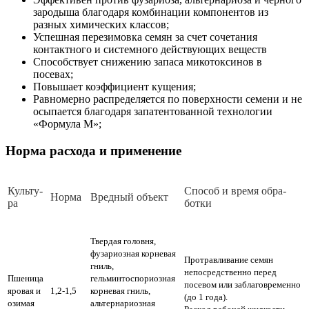
зародыша благодаря комбинации компонентов из
разных химических классов;
Успешная перезимовка семян за счет сочетания
контактного и системного действующих веществ
Способствует снижению запаса микотоксинов в
посевах;
Повышает коэффициент кущения;
Равномерно распределяется по поверхности семени и не
осыпается благодаря запатентованной технологии
«Формула М»;
Норма расхода и применение
Куль­ту­
Спо­соб и вре­мя об­ра­
Нор­ма
Вред­ный объ­ект
ра
бот­ки
Твердая головня,
фузариозная корневая
Протравливание семян
гниль,
непосредственно перед
Пшеница
гельминтоспориозная
посевом или заблаговременно
яровая и
1,2-1,5
корневая гниль,
(до 1 года).
озимая
альтернариозная