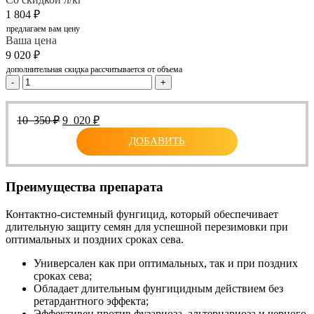
1 804
₽
предлагаем вам цену
Ваша цена
9 020
₽
дополнительная скидка рассчитывается от объема
-
+
Первоначальная
Текущая
10 350
₽
9 020
₽
цена
цена:
ДОБАВИТЬ
составляла
9
10
020 ₽.
350 ₽.
Преимущества препарата
Контактно-системный фунгицид, который обеспечивает
длительную защиту семян для успешной перезимовки при
оптимальных и поздних сроках сева.
Универсален как при оптимальных, так и при поздних
сроках сева;
Обладает длительным фунгицидным действием без
ретардантного эффекта;
Эффективен против фузариоза, альтернариоза и черного