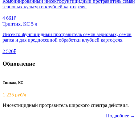
Комбинированный инсектофунгицидный протравитель семян
зерновых культур и клубней картофеля.
4 661₽
Триптих, КС 5 л
Инсекто-фунгицидный протравитель семян зерновых, семян
рапса и для предпосевной обработки клубней картофеля.
2 520₽
Обновление
Тиамакс, КС
1 235 руб/л
Инсектицидный протравитель широкого спектра действия.
Подробнее →