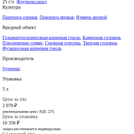
25 г/л
Флудиоксонил
Культура
Пшеница озимая
,
Пшеница яровая
,
Ячмень яровой
Вредный объект
Гельминтоспориозная корневая гниль
,
Каменная головня
,
Плесневение семян
,
Снежная плесень
,
Твердая головня
,
Фузариозная корневая гниль
Производитель
Syngenta
Упаковка
5 л
Цена за л/кг
2 070
₽
рекомендованная цена с НДС 22%
Цена за упаковку
10 350
₽
скидка рассчитывается индивидуально
Со скидкой л/кг