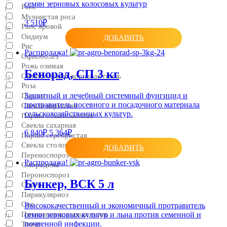
семян зерновых колосовых культур
Рапс
1
Мучнистая роса
1
3 510₽
Рапс яровой
16
Оидиум
ДОБАВИТЬ
2
Рис
2
Распродажа!
Офиоболез
2
Рожь озимая
1
Бенорад, СП 3 кг
Офиоболезная корневая гниль
22
Роза
1
Защитный и лечебный системный фунгицид и
Парша
1
протравитель посевного и посадочного материала
Свекла кормовая
1
сельскохозяйственных культур.
Парша обыкновенная
1
Свекла сахарная
1
6 840₽
5 364₽
Парша серебристая
7
Свекла столовая
ДОБАВИТЬ
1
Переноспороз
1
Распродажа!
Смородина
1
Пероноспороз
1
Бункер, ВСК 5 л
Сорго
4
Пирикуляриоз
1
Соя
Высококачественный и экономичный протравитель
2
семян зерновых культур и льна против семенной и
Питиозная корневая гниль
11
почвенной инфекции.
Томат
5