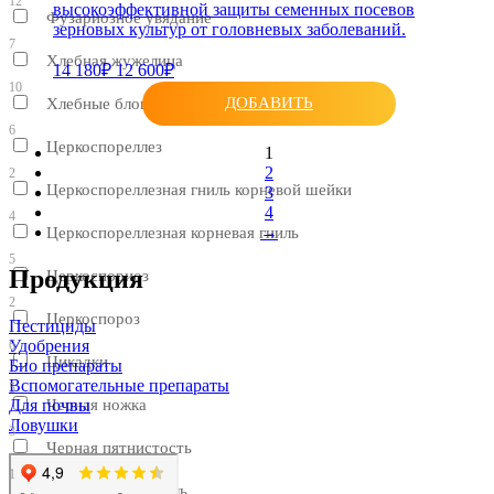
12
высокоэффективной защиты семенных посевов
Фузариозное увядание
зерновых культур от головневых заболеваний.
7
Хлебная жужелица
14 180₽
12 600₽
10
ДОБАВИТЬ
Хлебные блошки
6
Церкоспореллез
1
2
2
Церкоспореллезная гниль корневой шейки
3
4
4
→
Церкоспореллезная корневая гниль
5
Продукция
Церкоспориоз
2
Церкоспороз
Пестициды
Удобрения
6
Цикадки
Био препараты
Вспомогательные препараты
5
Для почвы
Черная ножка
Ловушки
3
Черная пятнистость
1
Черная сухая гниль