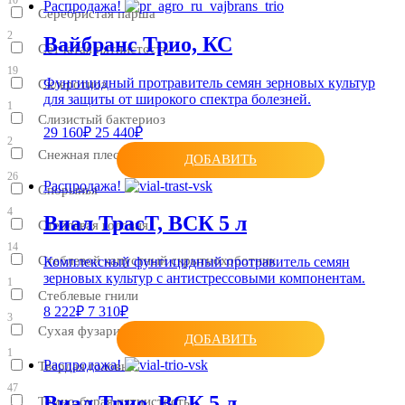
Распродажа!
Серебристая парша
2
Вайбранс Трио, КС
Сетчатая пятнистость
19
Фунгицидный протравитель семян зерновых культур
Склеротиоз
для защиты от широкого спектра болезней.
1
Слизистый бактериоз
29 160₽
25 440₽
2
Снежная плесень
ДОБАВИТЬ
26
Распродажа!
Спорынья
4
Виал ТрасТ, ВСК 5 л
Стеблевая головня
14
Стеблевой капустный скрытнохоботник
Комплексный фунгицидный протравитель семян
зерновых культур с антистрессовыми компонентам.
1
Стеблевые гнили
8 222₽
7 310₽
3
Сухая фузариозная гниль
ДОБАВИТЬ
1
Распродажа!
Твердая головня
47
Виал Трио, ВСК 5 л
Темно-бурая пятнистость