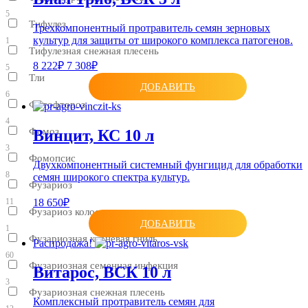
5
Тифулез
Трехкомпонентный протравитель семян зерновых
культур для защиты от широкого комплекса патогенов.
1
Тифулезная снежная плесень
8 222₽
7 308₽
5
Тли
ДОБАВИТЬ
6
Фитофтороз
4
Фомоз
Винцит, КС 10 л
3
Фомопсис
Двухкомпонентный системный фунгицид для обработки
8
семян широкого спектра культур.
Фузариоз
11
18 650₽
Фузариоз колоса
ДОБАВИТЬ
1
Фузариозная корневая гниль
Распродажа!
60
Фузариозная семенная инфекция
Витарос, ВСК 10 л
3
Фузариозная снежная плесень
Комплексный протравитель семян для