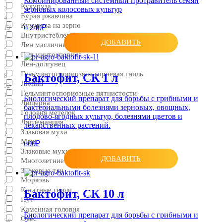
Комбинированный системный протравитель семян
Кукуруза
зерновых колосовых культур
3
Бурая ржавчина
4
Кукуруза на зерно
6 240₽
13
Внутристеблевые мухи
1
ДОБАВИТЬ
Лен масличный
2
Гельминтоспориоз
1
Лен-долгунец
2
Гельминтоспориозная корневая гниль
Бактофит, СК 1 л
8
Люпин
52
Гельминтоспориозные пятнистости
1
Биологический препарат для борьбы с грибными и
Люцерна
2
бактериальными болезнями зерновых, овощных,
Головня метелок
1
плодово-ягодных культур, болезнями цветов и
Ляллеманция
1
лекарственных растений.
Злаковая муха
1
Маш
600₽
1
Злаковые мухи
1
ДОБАВИТЬ
Многолетние травы
7
Злаковые тли
1
Морковь
2
Кагатные гнили
Бактофит, СК 10 л
1
Нут
1
Каменная головня
3
Биологический препарат для борьбы с грибными и
Овес
34