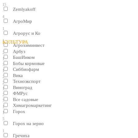
15
Zemlyakoff
4
АгроМир
1
Агрорус и Ко
1
КУЛЬТУРА
Агрохиминвест
Арбуз
2
БашИнком
1
Бобы кормовые
3
Сиббиофарм
1
Вика
2
Техноэкспорт
2
Виноград
1
ФМРус
2
Все садовые
7
Химагромаркетинг
1
Горох
1
5
Горох на зерно
1
Гречиха