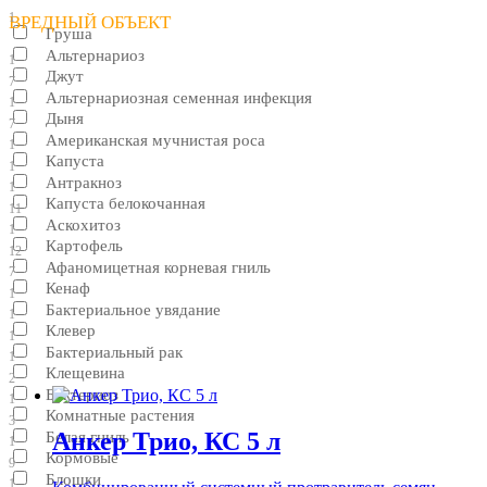
1
ВРЕДНЫЙ ОБЪЕКТ
Груша
Альтернариоз
1
Джут
7
Альтернариозная семенная инфекция
1
Дыня
7
Американская мучнистая роса
1
Капуста
1
Антракноз
1
Капуста белокочанная
11
Аскохитоз
1
Картофель
12
Афаномицетная корневая гниль
7
Кенаф
1
Бактериальное увядание
1
Клевер
1
Бактериальный рак
1
Клещевина
2
Бактериоз
1
Комнатные растения
3
Анкер Трио, КС 5 л
Белая гниль
1
Кормовые
9
Блошки
1