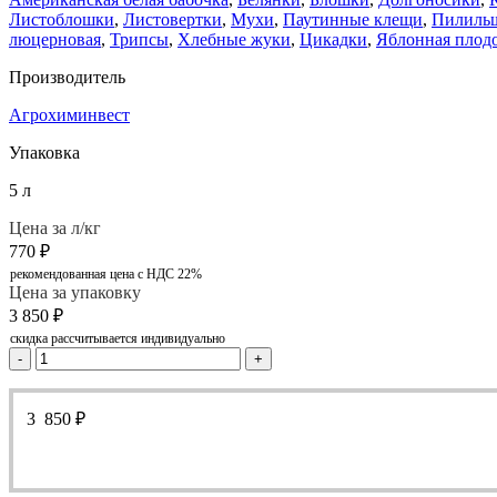
Листоблошки
,
Листовертки
,
Мухи
,
Паутинные клещи
,
Пилиль
люцерновая
,
Трипсы
,
Хлебные жуки
,
Цикадки
,
Яблонная плод
Производитель
Агрохиминвест
Упаковка
5 л
Цена за л/кг
770
₽
рекомендованная цена с НДС 22%
Цена за упаковку
3 850
₽
скидка рассчитывается индивидуально
-
+
3 850
₽