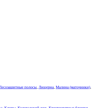
Лесозащитные полосы
,
Люцерна
,
Малина (маточники)
,
ка
,
Клопы
,
Колорадский жук
,
Крестоцветные блошки
,