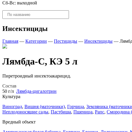
Сб-Вс: выходной
Поиск
товаров
Инсектициды
Главная
—
Категории
—
Пестициды
—
Инсектициды
—
Лямбд
Лямбда-С, КЭ 5 л
Пиретроидный инсектоакарицид.
Состав
50 г/л
Лямбда-цигалотрин
Культура
Виноград
,
Вишня (маточники)
,
Горчица
,
Земляника (маточники
Неплодоносящие сады
,
Пастбища
,
Пшеница
,
Рапс
,
Смородина 
Вредный объект
Американская белая бабочка
,
Белянки
,
Блошки
,
Долгоносики
,