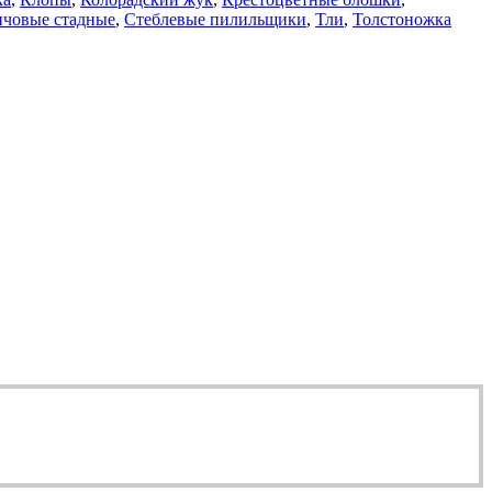
нчовые стадные
,
Стеблевые пилильщики
,
Тли
,
Толстоножка