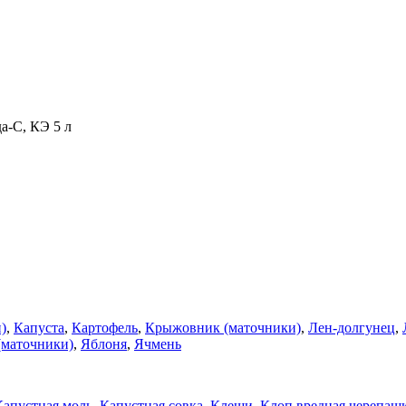
а-С, КЭ 5 л
)
,
Капуста
,
Картофель
,
Крыжовник (маточники)
,
Лен-долгунец
,
(маточники)
,
Яблоня
,
Ячмень
Капустная моль
,
Капустная совка
,
Клещи
,
Клоп вредная черепаш