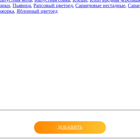
щики
,
Пьявица
,
Рапсовый цветоед
,
Саранчовые нестадные
,
Сара
ожорка
,
Яблонный цветоед
ДОБАВИТЬ