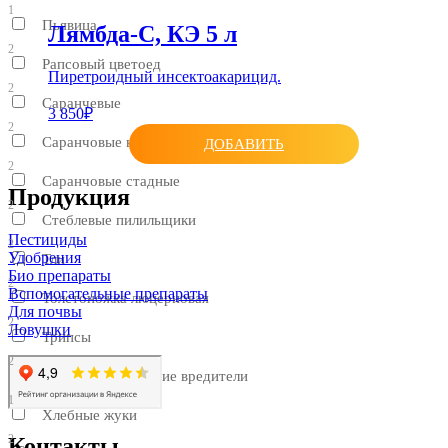
1
Пьявица
Лямбда-С, КЭ 5 л
2
Рапсовый цветоед
Пиретроидный инсектоакарицид.
2
Саранчевые
3 850₽
2
Саранчовые нестадные
ДОБАВИТЬ
2
Саранчовые стадные
Продукция
2
Стеблевые пилильщики
Пестициды
2
Удобрения
Тли
Био препараты
2
Вспомогательные препараты
Толстоножка люцерновая
Для почвы
2
Ловушки
Трипсы
2
Хвоелистогрызущие вредители
1
Хлебные жуки
2
Контакты