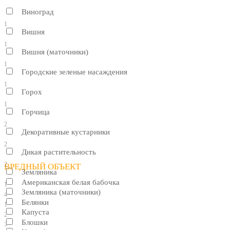
Виноград
1
Вишня
1
Вишня (маточники)
1
Городские зеленые насаждения
1
Горох
1
Горчица
2
Декоративные кустарники
2
Дикая растительность
2
ВРЕДНЫЙ ОБЪЕКТ
Земляника
Американская белая бабочка
1
Земляника (маточники)
4
Белянки
1
Капуста
2
Блошки
3