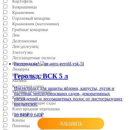
Картофель
2
Боярышница
2
Крыжовник
1
Гороховый комарик
1
Крыжовник (маточники)
1
Грибные комарики
1
Лен
1
Долгоносики
1
Лен-долгунец
2
Златогузка
1
Лесозащитные полосы
2
Капустная белянка
Распродажа!
4
Люцерна
1
Герольд, ВСК 5 л
Капустная моль
2
Малина
2
Капустная совка
1
Инсектицид для защиты яблони, капусты, лугов и
Малина (маточники)
пастбищ, неплодоносящих садов, декоративных
3
Клещи
насаждений и лесозащитных полос от листогрызущих
1
Неплодоносящие сады
вредителей.
2
Клоп вредная черепашка
4
Пастбища
10 845₽
9 640₽
2
Клопы
4
ДОБАВИТЬ
Пшеница
1