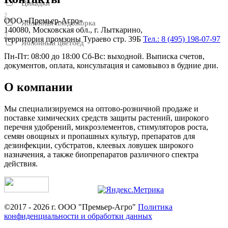
Цикадки
2
ООО «Премьер-Агро»
Яблонная плодожорка
140080, Московская обл., г. Лыткарино,
3
территория промзоны Тураево стр. 39Б
Тел.: 8 (495) 198-07-97
Яблонный цветоед
1
Пн-Пт: 08:00 до 18:00 Сб-Вс: выходной. Выписка счетов,
документов, оплата, консультация и самовывоз в будние дни.
О компании
Мы специализируемся на оптово-розничной продаже и
поставке химических средств защиты растений, широкого
перечня удобрений, микроэлементов, стимуляторов роста,
семян овощных и пропашных культур, препаратов для
дезинфекции, субстратов, клеевых ловушек широкого
назначения, а также биопрепаратов различного спектра
действия.
©2017 - 2026 г. ООО "Премьер-Агро"
Политика
конфиденциальности и обработки данных