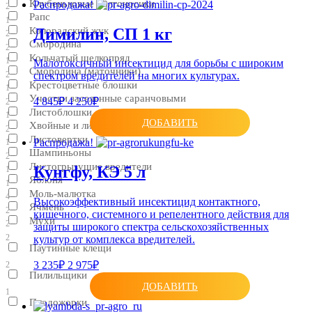
Клубеньковые долгоносики
Распродажа!
2
Рапс
1
Димилин, CП 1 кг
Колорадский жук
2
Смородина
2
Кольчатый шелкопряд
1
Малотоксичный инсектицид для борьбы с широким
Смородина (маточники)
2
спектром вредителей на многих культурах.
Крестоцветные блошки
1
Участки заселенные саранчовыми
4 845₽
4 250₽
2
Листоблошки
1
ДОБАВИТЬ
Хвойные и лиственные породы
2
Листовертки
Распродажа!
1
Шампиньоны
2
Листогрызущие вредители
Кунгфу, КЭ 5 л
1
Яблоня
1
Моль-малютка
4
Высокоэффективный инсектицид контактного,
Ячмень
2
кишечного, системного и репелентного действия для
Мухи
2
защиты широкого спектра сельскохозяйственных
2
культур от комплекса вредителей.
Паутинные клещи
3 235₽
2 975₽
2
Пилильщики
ДОБАВИТЬ
1
Плодожорки