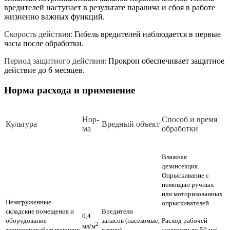
вредителей наступает в результате паралича и сбоя в работе
жизненно важных функций.
Скорость действия:
Гибель вредителей наблюдается в первые
часы после обработки.
Период защитного действия:
Прокроп обеспечивает защитное
действие до 6 месяцев.
Норма расхода и применение
Нор­
Спо­соб и вре­мя
Куль­ту­ра
Вред­ный объ­ект
ма
об­ра­бот­ки
Влажная
дезинсекция.
Опрыскивание с
помощью ручных
или моторизованных
Незагруженные
опрыскивателей.
складские помещения и
Вредители
0,4
оборудование
запасов (насекомые,
Расход рабочей
2
мл/м
зерноперерабатывающих
клещи)
жидкости до 50 мл/