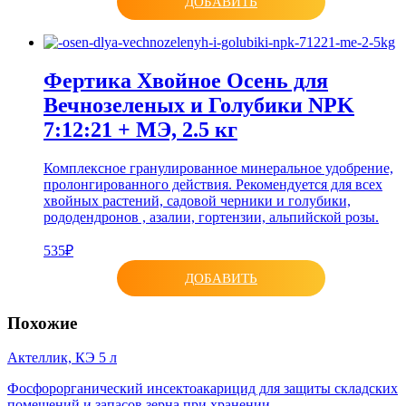
ДОБАВИТЬ
Фертика Хвойное Осень для
Вечнозеленых и Голубики NPK
7:12:21 + МЭ, 2.5 кг
Комплексное гранулированное минеральное удобрение,
пролонгированного действия. Рекомендуется для всех
хвойных растений, садовой черники и голубики,
рододендронов , азалии, гортензии, альпийской розы.
535₽
ДОБАВИТЬ
Похожие
Актеллик, КЭ 5 л
Фосфорорганический инсектоакарицид для защиты складских
помещений и запасов зерна при хранении.