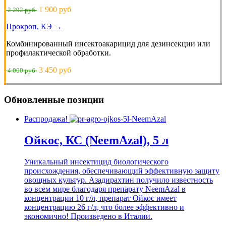
1 900 руб
2 292 руб
Прокроп, КЭ →
Комбинированный инсектоакарицид для дезинсекции или
профилактической обработки.
3 450 руб
4 000 руб
Обновленные позиции
Распродажа!
Ойкос, КС (NeemAzal), 5 л
Уникальный инсектицид биологического
происхождения, обеспечивающий эффективную защиту
овощных культур. Азадирахтин получило известность
во всем мире благодаря препарату NeemAzal в
концентрации 10 г/л, препарат Ойкос имеет
концентрацию 26 г/л, что более эффективно и
экономично! Произведено в Италии.