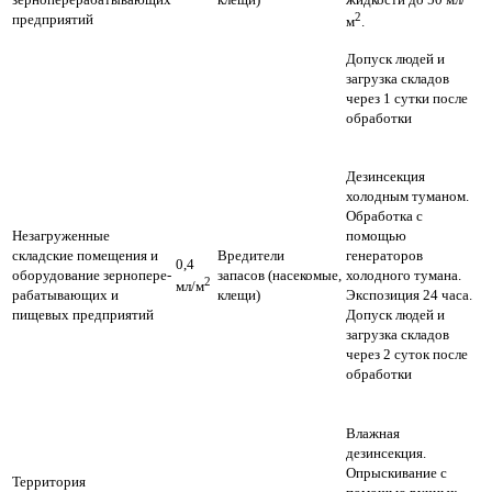
2
предприятий
м
.
Допуск людей и
загрузка складов
через 1 сутки после
обработки
Дезинсекция
холодным туманом.
Обработка с
Незагруженные
помощью
складские помещения и
Вредители
генераторов
0,4
оборудование зернопере-
запасов (насекомые,
холодного тумана.
2
мл/м
рабатывающих и
клещи)
Экспозиция 24 часа.
пищевых предприятий
Допуск людей и
загрузка складов
через 2 суток после
обработки
Влажная
дезинсекция.
Опрыскивание с
Территория