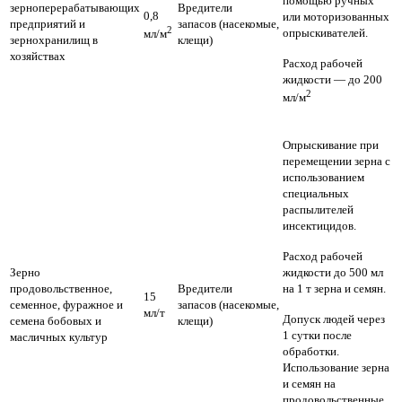
помощью ручных
зерноперерабатывающих
Вредители
0,8
или моторизованных
предприятий и
запасов (насекомые,
2
опрыскивателей.
мл/м
зернохранилищ в
клещи)
хозяйствах
Расход рабочей
жидкости — до 200
2
мл/м
Опрыскивание при
перемещении зерна с
использованием
специальных
распылителей
инсектицидов.
Расход рабочей
Зерно
жидкости до 500 мл
продовольственное,
Вредители
на 1 т зерна и семян.
15
семенное, фуражное и
запасов (насекомые,
мл/т
Допуск людей через
семена бобовых и
клещи)
1 сутки после
масличных культур
обработки.
Использование зерна
и семян на
продовольственные