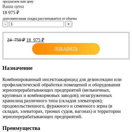
предлагаем вам цену
Ваша цена
18 975
₽
дополнительная скидка рассчитывается от объема
-
+
Первоначальная
Текущая
24 750
₽
18 975
₽
цена
цена:
ДОБАВИТЬ
составляла
18
24
975 ₽.
750 ₽.
Назначение
Комбинированный инсектоакарицид для дезинсекции или
профилактической обработки помещений и оборудования
зерноперерабатывающих предприятий (мельничных,
крупяных и комбикормовых заводов); незагруженных
хранилищ различного типа (складов элеваторов);
продовольственного, фуражного и семенного зерна (в
складах, элеваторах, трюмах судов, вагонах) и территории
зерноперерабатывающих предприятий.
Преимущества