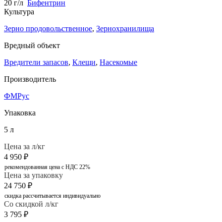
20 г/л
Бифентрин
Культура
Зерно продовольственное
,
Зернохранилища
Вредный объект
Вредители запасов
,
Клещи
,
Насекомые
Производитель
ФМРус
Упаковка
5 л
Цена за л/кг
4 950
₽
рекомендованная цена с НДС 22%
Цена за упаковку
24 750
₽
скидка рассчитывается индивидуально
Со скидкой л/кг
3 795
₽