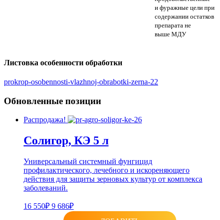
и фуражные цели при
содержании остатков
препарата не
выше МДУ
Листовка особенности обработки
prokrop-osobennosti-vlazhnoj-obrabotki-zerna-22
Обновленные позиции
Распродажа!
Солигор, КЭ 5 л
Универсальный системный фунгицид
профилактического, лечебного и искореняющего
действия для защиты зерновых культур от комплекса
заболеваний.
16 550₽
9 686₽