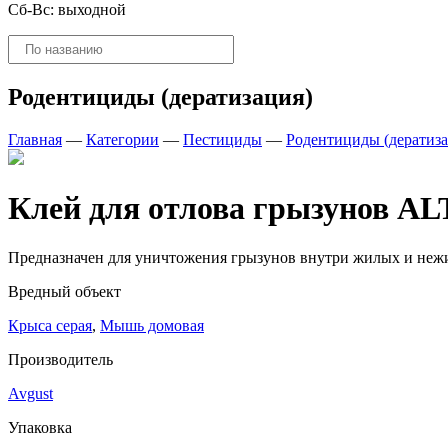
Сб-Вс: выходной
Поиск
товаров
Родентициды (дератизация)
Главная
—
Категории
—
Пестициды
—
Родентициды (дератиза
Клей для отлова грызунов АLT
Предназначен для уничтожения грызунов внутри жилых и нежил
Вредный объект
Крыса серая
,
Мышь домовая
Производитель
Avgust
Упаковка