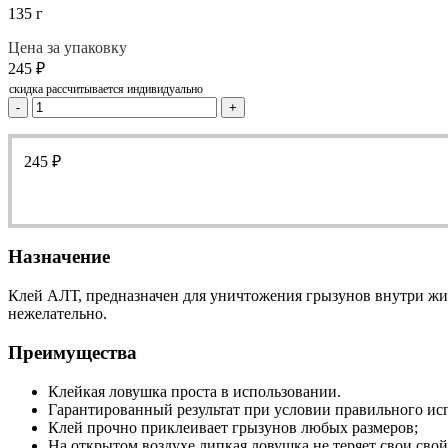
135 г
Цена за упаковку
245
₽
скидка рассчитывается индивидуально
-
+
245
₽
Назначение
Клей АЛТ, предназначен для уничтожения грызунов внутри жил
нежелательно.
Преимущества
Клейкая ловушка проста в использовании.
Гарантированный результат при условии правильного ис
Клей прочно приклеивает грызунов любых размеров;
На открытом воздухе липкая ловушка не теряет свои свой