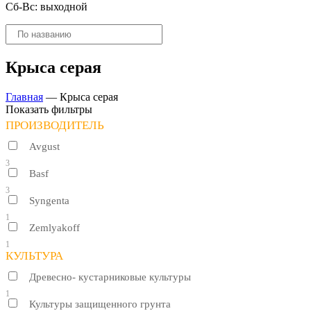
Сб-Вс: выходной
Поиск
товаров
Крыса серая
Главная
—
Крыса серая
Показать фильтры
ПРОИЗВОДИТЕЛЬ
Avgust
3
Basf
3
Syngenta
1
Zemlyakoff
1
КУЛЬТУРА
Древесно- кустарниковые культуры
1
Культуры защищенного грунта