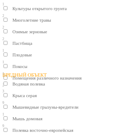
1
Культуры открытого грунта
2
Многолетние травы
2
Озимые зерновые
2
Пастбища
1
Плодовые
1
Покосы
1
ВРЕДНЫЙ ОБЪЕКТ
Помещения различного назначения
Водяная полевка
2
3
Крыса серая
9
Мышевидные грызуны-вредители
1
Мышь домовая
9
Полевка восточно-европейская