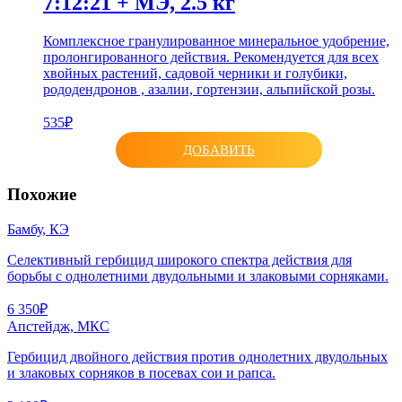
7:12:21 + МЭ, 2.5 кг
Комплексное гранулированное минеральное удобрение,
пролонгированного действия. Рекомендуется для всех
хвойных растений, садовой черники и голубики,
рододендронов , азалии, гортензии, альпийской розы.
535₽
ДОБАВИТЬ
Похожие
Бамбу, КЭ
Селективный гербицид широкого спектра действия для
борьбы с однолетними двудольными и злаковыми сорняками.
6 350₽
Апстейдж, МКС
Гербицид двойного действия против однолетних двудольных
и злаковых сорняков в посевах сои и рапса.