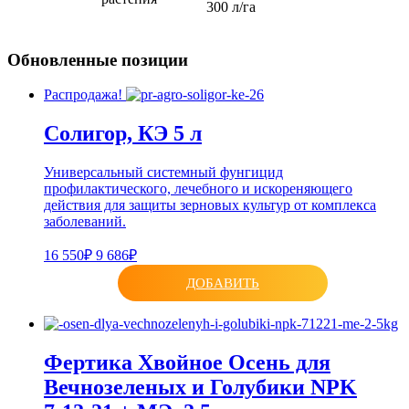
300 л/га
Обновленные позиции
Распродажа!
Солигор, КЭ 5 л
Универсальный системный фунгицид
профилактического, лечебного и искореняющего
действия для защиты зерновых культур от комплекса
заболеваний.
16 550₽
9 686₽
ДОБАВИТЬ
Фертика Хвойное Осень для
Вечнозеленых и Голубики NPK