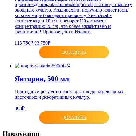
происхождения, обеспечивающий эффективную защиту
овощных культур. Азадирахтин получило известность
во всем мире благодаря препарату NeemAzal в
концентрации 10 г/л, препарат Ойкос имеет
концентрацию 26 г/л, что более эффективно и
экономично! Произведено в Италии.
113 750₽
93 750₽
ДОБАВИТЬ
Янтарин, 500 мл
Природный регулятор роста для плодовых, ягодных,
цветочных и декоративных культур.
363₽
ДОБАВИТЬ
Продукция