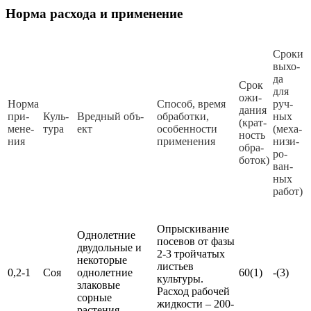
Норма расхода и применение
Сро­ки
вы­хо­
да
Срок
для
ожи­
Нор­ма
Спо­соб, вре­мя
руч­
да­ния
при­
Куль­
Вред­ный объ­
об­ра­бот­ки,
ных
(крат­
ме­не­
ту­ра
ект
осо­бен­нос­ти
(ме­ха­
ность
ния
при­ме­не­ния
ни­зи­
об­ра­
ро­
бо­ток)
ван­
ных
ра­бот)
Опрыскивание
Однолетние
посевов от фазы
двудольные и
2-3 тройчатых
некоторые
листьев
0,2-1
Соя
однолетние
60(1)
-(3)
культуры.
злаковые
Расход рабочей
сорные
жидкости – 200-
растения