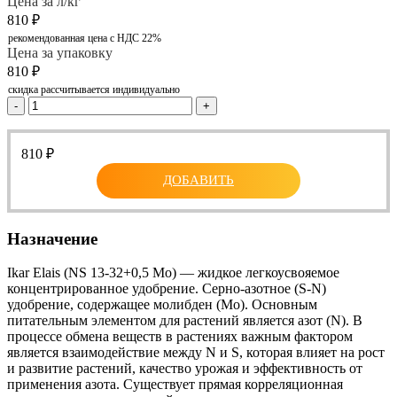
Цена за л/кг
810
₽
рекомендованная цена с НДС 22%
Цена за упаковку
810
₽
скидка рассчитывается индивидуально
-
+
810
₽
ДОБАВИТЬ
Назначение
Ikar Elais (NS 13-32+0,5 Mo) — жидкое легкоусвояемое
концентрированное удобрение. Серно-азотное (S-N)
удобрение, содержащее молибден (Мо). Основным
питательным элементом для растений является азот (N). В
процессе обмена веществ в растениях важным фактором
является взаимодействие между N и S, которая влияет на рост
и развитие растений, качество урожая и эффективность от
применения азота. Существует прямая корреляционная