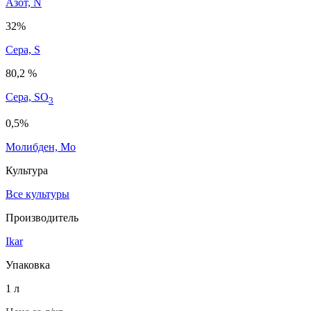
Азот, N
32%
Сера, S
80,2 %
Сера, SO
3
0,5%
Молибден, Mo
Культура
Все культуры
Производитель
Ikar
Упаковка
1 л