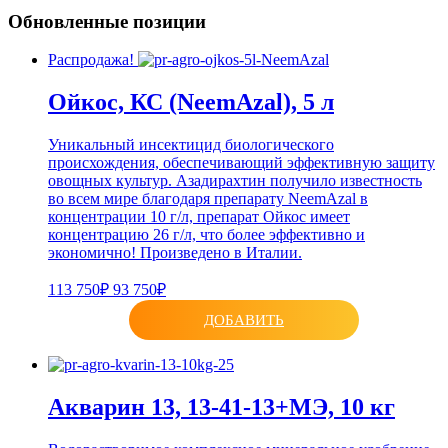
Обновленные позиции
Распродажа!
Ойкос, КС (NeemAzal), 5 л
Уникальный инсектицид биологического
происхождения, обеспечивающий эффективную защиту
овощных культур. Азадирахтин получило известность
во всем мире благодаря препарату NeemAzal в
концентрации 10 г/л, препарат Ойкос имеет
концентрацию 26 г/л, что более эффективно и
экономично! Произведено в Италии.
113 750₽
93 750₽
ДОБАВИТЬ
Акварин 13, 13-41-13+МЭ, 10 кг