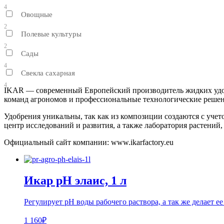
4
Овощные
2
Полевые культуры
2
Сады
4
Свекла сахарная
4
IKAR — современный Европейский производитель жидких удоб
команд агрономов и профессиональные технологические решен
Удобрения уникальны, так как из композиции создаются с учет
центр исследований и развития, а также лаборатория растений
Официальный сайт компании: www.ikarfactory.eu
Икар pH элаис, 1 л
Регулирует рН воды рабочего раствора, а так же делает ее
1 160₽