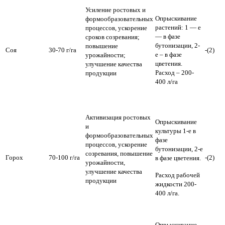
Усиление ростовых и
Опрыскивание
формообразовательных
растений: 1 — е
процессов, ускорение
— в фазе
сроков созревания;
бутонизации, 2-
повышение
Соя
30-70 г/га
-(2)
е – в фазе
урожайности;
цветения.
улучшение качества
Расход – 200-
продукции
400 л/га
Активизация ростовых
Опрыскивание
и
культуры 1-е в
формообразовательных
фазе
процессов, ускорение
бутонизации, 2-е
созревания, повышение
Горох
70-100 г/га
-(2)
в фазе цветения.
урожайности,
улучшение качества
Расход рабочей
продукции
жидкости 200-
400 л/га.
Опрыскивание