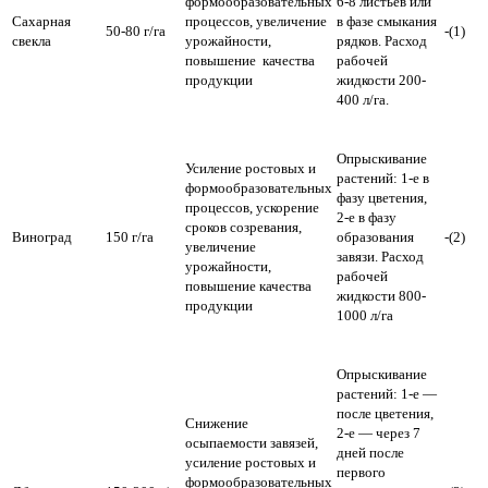
формообразовательных
6-8 листьев или
Сахарная
процессов, увеличение
в фазе смыкания
50-80 г/га
-(1)
свекла
урожайности,
рядков. Расход
повышение качества
рабочей
продукции
жидкости 200-
400 л/га.
Опрыскивание
Усиление ростовых и
растений: 1-е в
формообразовательных
фазу цветения,
процессов, ускорение
2-е в фазу
сроков созревания,
Виноград
150 г/га
образования
-(2)
увеличение
завязи. Расход
урожайности,
рабочей
повышение качества
жидкости 800-
продукции
1000 л/га
Опрыскивание
растений: 1-е —
после цветения,
Снижение
2-е — через 7
осыпаемости завязей,
дней после
усиление ростовых и
первого
формообразовательных