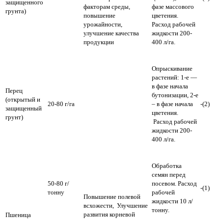
защищенного
факторам среды,
фазе массового
грунта)
повышение
цветения.
урожайности,
Расход рабочей
улучшение качества
жидкости 200-
продукции
400 л/га.
Опрыскивание
растений: 1-е —
в фазе начала
Перец
бутонизации, 2-е
(открытый и
20-80 г/га
– в фазе начала
-(2)
защищенный
цветения.
грунт)
Расход рабочей
жидкости 200-
400 л/га.
Обработка
семян перед
50-80 г/
посевом. Расход
-(1)
тонну
рабочей
Повышение полевой
жидкости 10 л/
всхожести, Улучшение
тонну.
развития корневой
Пшеница