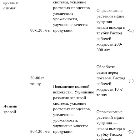
системы, усиление
яровая и
ростовых процессов,
озимая
Опрыскивание
увеличение
растений в фазе
урожайности,
кущения —
улучшение качества
начала выхода в
80-120 г/га
продукции
-(1)
трубку Расход
рабочей
жидкости 200-
300 л/га.
Обработка
семян перед
50-80 г/
посевом. Расход
-(1)
тонну
рабочей
Повышение полевой
жидкости 10 л/
всхожести, Улучшение
тонну.
развития корневой
системы, усиление
Ячмень
ростовых процессов,
яровой
Опрыскивание
увеличение
растений в фазе
урожайности,
кущения —
улучшение качества
начала выхода в
80-120 г/га
продукции
-(1)
трубку Расход
рабочей