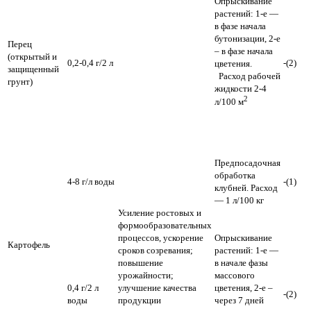
Опрыскивание
растений: 1-е —
в фазе начала
бутонизации, 2-е
Перец
– в фазе начала
(открытый и
0,2-0,4 г/2 л
-(2)
цветения.
защищенный
Расход рабочей
грунт)
жидкости 2-4
2
л/100 м
Предпосадочная
обработка
4-8 г/л воды
-(1)
клубней. Расход
— 1 л/100 кг
Усиление ростовых и
формообразовательных
процессов, ускорение
Опрыскивание
Картофель
сроков созревания;
растений: 1-е —
повышение
в начале фазы
урожайности;
массового
0,4 г/2 л
улучшение качества
цветения, 2-е –
-(2)
воды
продукции
через 7 дней