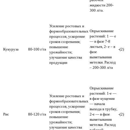
жидкости 200-
300 л/га.
Усиление ростовых и
Опрыскивание
формообразовательных
растений: 1 — е
процессов, ускорение
— в фазе 7-8
сроков созревания;
листьев, 2- е – в
повышение
Кукуруза
80-100 г/га
-(2)
фазе
урожайности;
выметывания
улучшение качества
метелки. Расход
продукции
– 200-300 л/га
Опрыскивание
растений: 1-е —
Усиление ростовых и
в фазе кущения
формообразовательных
— начала
процессов, ускорение
выхода в трубку,
сроков созревания;
Рис
80-120 г/га
2-е — в фазе
-(2)
повышение
выметывания
урожайности;
метелки. Расход
улучшение качества
рабочей