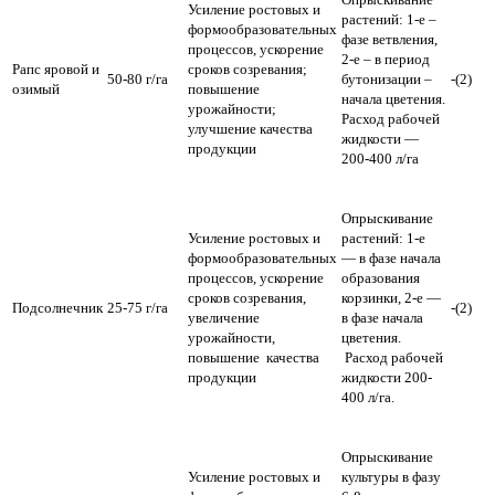
Усиление ростовых и
растений: 1-е –
формообразовательных
фазе ветвления,
процессов, ускорение
2-е – в период
Рапс яровой и
сроков созревания;
50-80 г/га
бутонизации –
-(2)
озимый
повышение
начала цветения.
урожайности;
Расход рабочей
улучшение качества
жидкости —
продукции
200-400 л/га
Опрыскивание
Усиление ростовых и
растений: 1-е
формообразовательных
— в фазе начала
процессов, ускорение
образования
сроков созревания,
корзинки, 2-е —
Подсолнечник
25-75 г/га
-(2)
увеличение
в фазе начала
урожайности,
цветения.
повышение качества
Расход рабочей
продукции
жидкости 200-
400 л/га.
Опрыскивание
Усиление ростовых и
культуры в фазу