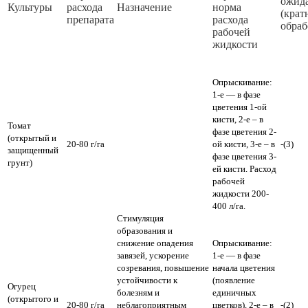
ожид
Культуры
расхода
Назначение
норма
(крат
препарата
расхода
обраб
рабочей
жидкости
Опрыскивание:
1-е — в фазе
цветения 1-ой
кисти, 2-е – в
Томат
фазе цветения 2-
(открытый и
20-80 г/га
ой кисти, 3-е – в
-(3)
защищенный
фазе цветения 3-
грунт)
ей кисти. Расход
рабочей
жидкости 200-
400 л/га.
Стимуляция
образования и
снижение опадения
Опрыскивание:
завязей, ускорение
1-е — в фазе
созревания, повышение
начала цветения
устойчивости к
(появление
Огурец
болезням и
единичных
(открытого и
20-80 г/га
неблагоприятным
цветков), 2-е – в
-(2)