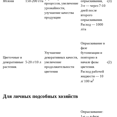
Яблоня
150-200 г/га
опрыскивания,
-(3)
процессов, увеличение
3-е — через 7-10
урожайности,
дней после
улучшение качества
второго
продукции
опрыскивания.
Расход — 1000
л/га
Опрыскивание в
фазе
Улучшение
бутонизации и
Цветочные и
декоративных качеств,
повторно в
декоративные
5-20 г/10 л
увеличение
начале фазы
-(2)
растения.
продолжительности
цветения.
цветения
Расход рабочей
жидкости — 10
2
л/ 100 м
Для личных подсобных хозяйств
Опрыскивание:
1-е — в фазе