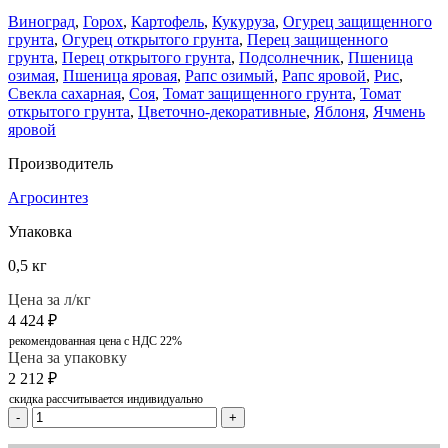
Виноград
,
Горох
,
Картофель
,
Кукуруза
,
Огурец защищенного
грунта
,
Огурец открытого грунта
,
Перец защищенного
грунта
,
Перец открытого грунта
,
Подсолнечник
,
Пшеница
озимая
,
Пшеница яровая
,
Рапс озимый
,
Рапс яровой
,
Рис
,
Свекла сахарная
,
Соя
,
Томат защищенного грунта
,
Томат
открытого грунта
,
Цветочно-декоративные
,
Яблоня
,
Ячмень
яровой
Производитель
Агросинтез
Упаковка
0,5 кг
Цена за л/кг
4 424
₽
рекомендованная цена с НДС 22%
Цена за упаковку
2 212
₽
скидка рассчитывается индивидуально
-
+