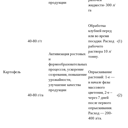
продукции
жидкости- 300 л/
га
Обработка
клубней перед
или во время
40-80 г/т
посадки. Расход
-(1)
рабочего
раствора 10 л/
Активизация ростовых
тонну.
и
формообразовательных
процессов, ускорение
Картофель
Опрыскивание
созревания, повышение
растений: 1-е —
урожайности,
в начале фазы
улучшение качества
массового
продукции
цветения, 2-е –
40-80 г/га
-(2)
через 7 дней
после первого
опрыскивания.
Расход — 200-
400 л/га.