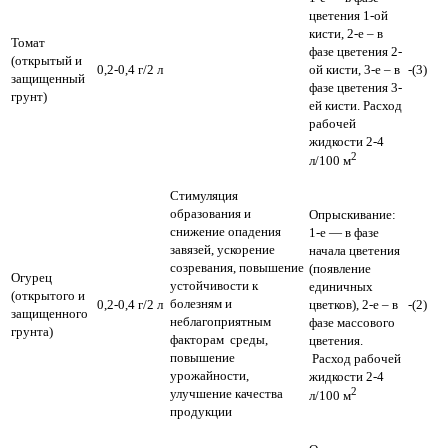
цветения 1-ой
кисти, 2-е – в
Томат
фазе цветения 2-
(открытый и
0,2-0,4 г/2 л
ой кисти, 3-е – в
-(3)
защищенный
фазе цветения 3-
грунт)
ей кисти. Расход
рабочей
жидкости 2-4
2
л/100 м
Стимуляция
образования и
Опрыскивание:
снижение опадения
1-е — в фазе
завязей, ускорение
начала цветения
созревания, повышение
(появление
Огурец
устойчивости к
единичных
(открытого и
болезням и
0,2-0,4 г/2 л
цветков), 2-е – в
-(2)
защищенного
неблагоприятным
фазе массового
грунта)
факторам среды,
цветения.
повышение
Расход рабочей
урожайности,
жидкости 2-4
2
улучшение качества
л/100 м
продукции