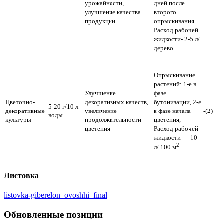
урожайности,
дней после
улучшение качества
второго
продукции
опрыскивания.
Расход рабочей
жидкости- 2-5 л/
дерево
Опрыскивание
растений: 1-е в
Улучшение
фазе
Цветочно-
декоративных качеств,
бутонизации, 2-е
5-20 г/10 л
декоративные
увеличение
в фазе начала
-(2)
воды
культуры
продолжительности
цветения,
цветения
Расход рабочей
жидкости — 10
2
л/ 100 м
Листовка
listovka-giberelon_ovoshhi_final
Обновленные позиции