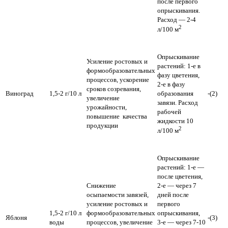
после первого
опрыскивания.
Расход — 2-4
2
л/100 м
Опрыскивание
Усиление ростовых и
растений: 1-е в
формообразовательных
фазу цветения,
процессов, ускорение
2-е в фазу
сроков созревания,
Виноград
1,5-2 г/10 л
образования
-(2)
увеличение
завязи. Расход
урожайности,
рабочей
повышение качества
жидкости 10
продукции
2
л/100 м
Опрыскивание
растений: 1-е —
после цветения,
Снижение
2-е — через 7
осыпаемости завязей,
дней после
усиление ростовых и
первого
1,5-2 г/10 л
формообразовательных
опрыскивания,
Яблоня
-(3)
воды
процессов, увеличение
3-е — через 7-10