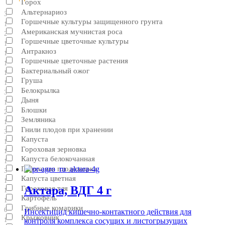
Горох
Альтернариоз
3
Горшечные культуры защищенного грунта
1
Американская мучнистая роса
2
Горшечные цветочные культуры
1
Антракноз
1
Горшечные цветочные растения
1
Бактериальный ожог
1
Груша
1
Белокрылка
3
Дыня
1
Блошки
2
Земляника
1
Гнили плодов при хранении
3
Капуста
1
Гороховая зерновка
1
Капуста белокочанная
1
Гороховая плодожорка
3
Капуста цветная
1
Актара, ВДГ 4 г
Гороховая тля
1
Картофель
1
Грибные комарики
6
Инсектицид кишечно-контактного действия для
Крыжовник
контроля комплекса сосущих и листогрызущих
1