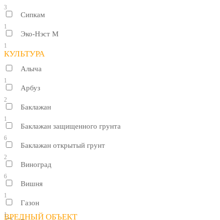
3
Сипкам
1
Эко-Нэст М
1
КУЛЬТУРА
Алыча
1
Арбуз
2
Баклажан
1
Баклажан защищенного грунта
6
Баклажан открытый грунт
2
Виноград
6
Вишня
1
Газон
1
ВРЕДНЫЙ ОБЪЕКТ