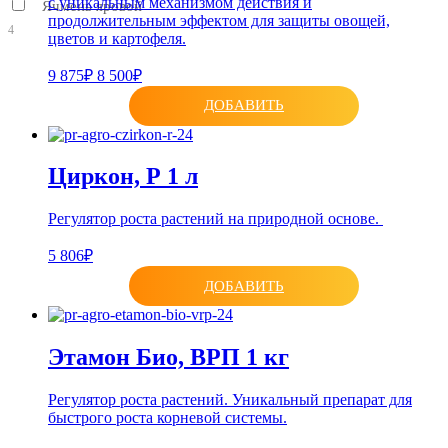
с уникальным механизмом действия и
Ячмень яровой
продолжительным эффектом для защиты овощей,
4
цветов и картофеля.
9 875₽
8 500₽
ДОБАВИТЬ
Циркон, Р 1 л
Регулятор роста растений на природной основе.
5 806₽
ДОБАВИТЬ
Этамон Био, ВРП 1 кг
Регулятор роста растений. Уникальный препарат для
быстрого роста корневой системы.