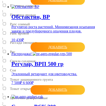
1
Пшеница озимая
1
Пшеница яровая
Обстактин, ВР
1
Рапс озимый
Регулятор роста растений. Минимизация осыпания
1
завязи и предуборочного опадения плодов.
Рапс яровой
1
10 430₽
Рассада овощных
ДОБАВИТЬ
1
Рис
Распродажа!
1
Свекла сахарная
Регулар, ВРП 500 гр
1
Соя
Эталонный ретардант для цветоводства.
1
Томат защищенного грунта
7 500₽
6 600₽
3
Томат открытого грунта
ДОБАВИТЬ
3
Цветочно-декоративные
2