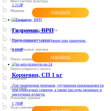
Многолетние культуры
2 212₽
1
Морковь
ДОБАВИТЬ
1
Овощные
1
Гидрамак, ВРП
Огурец защищенного грунта
2
Огурец открытого грунта
Предотвращает прорастание при хранении.
2
Орехоплодные деревья
9 000₽
1
ДОБАВИТЬ
Перец защищенного грунта
3
Перец открытого грунта
Корневин, СП 1 кг
3
Плодовые
1
Для укоренения черенков, улучшения приживаемости
Плодовые
при пересадках сеянцев, а также рассады овощных и
1
цветочных культур.
Плодовые деревья
1 700₽
1
Подсолнечник
ДОБАВИТЬ