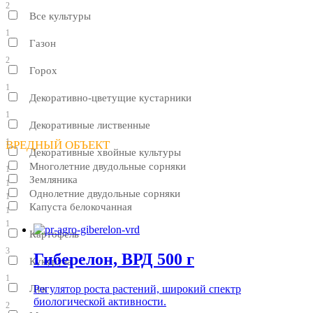
2
Все культуры
1
Газон
2
Горох
1
Декоративно-цветущие кустарники
1
Декоративные лиственные
1
ВРЕДНЫЙ ОБЪЕКТ
Декоративные хвойные культуры
Многолетние двудольные сорняки
1
Земляника
1
Однолетние двудольные сорняки
1
Капуста белокочанная
1
1
Картофель
3
Гиберелон, ВРД 500 г
Кукуруза
1
Регулятор роста растений, широкий спектр
Лук
биологической активности.
2