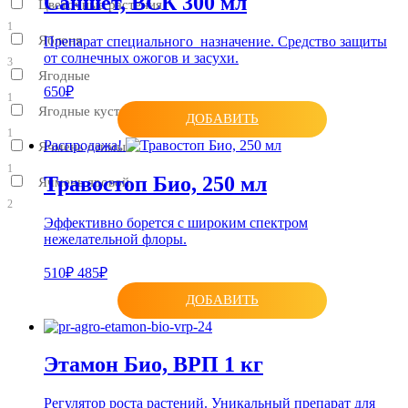
Саншет, ВСК 300 мл
Цветочные растения
1
Яблоня
Препарат специального назначение. Средство защиты
от солнечных ожогов и засухи.
3
Ягодные
650₽
1
Ягодные кустарники
ДОБАВИТЬ
1
Распродажа!
Ячмень озимый
1
Травостоп Био, 250 мл
Ячмень яровой
2
Эффективно борется с широким спектром
нежелательной флоры.
510₽
485₽
ДОБАВИТЬ
Этамон Био, ВРП 1 кг
Регулятор роста растений. Уникальный препарат для