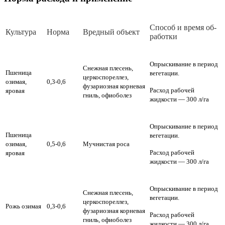
Спо­соб и вре­мя об­
Куль­ту­ра
Нор­ма
Вред­ный объ­ект
ра­бот­ки
Опрыскивание в период
Снежная плесень,
Пшеница
вегетации.
церкоспореллез,
озимая,
0,3-0,6
фузариозная корневая
Расход рабочей
яровая
гниль, офиоболез
жидкости — 300 л/га
Опрыскивание в период
Пшеница
вегетации.
озимая,
0,5-0,6
Мучнистая роса
Расход рабочей
яровая
жидкости — 300 л/га
Опрыскивание в период
Снежная плесень,
вегетации.
церкоспореллез,
Рожь озимая
0,3-0,6
фузариозная корневая
Расход рабочей
гниль, офиоболез
жидкости — 300 л/га