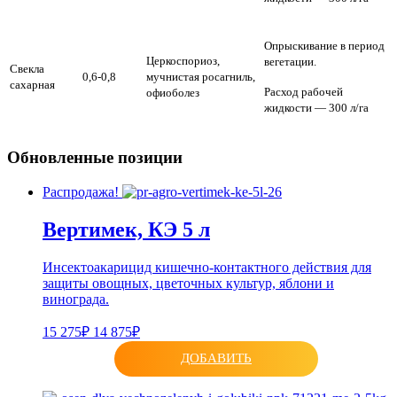
Опрыскивание в период
Церкоспориоз,
вегетации.
Свекла
0,6-0,8
мучнистая росагниль,
сахарная
Расход рабочей
офиоболез
жидкости — 300 л/га
Обновленные позиции
Распродажа!
Вертимек, КЭ 5 л
Инсектоакарицид кишечно-контактного действия для
защиты овощных, цветочных культур, яблони и
винограда.
15 275₽
14 875₽
ДОБАВИТЬ