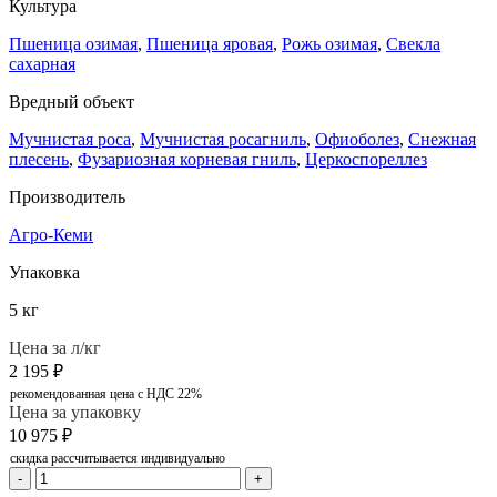
Культура
Пшеница озимая
,
Пшеница яровая
,
Рожь озимая
,
Свекла
сахарная
Вредный объект
Мучнистая роса
,
Мучнистая росагниль
,
Офиоболез
,
Снежная
плесень
,
Фузариозная корневая гниль
,
Церкоспореллез
Производитель
Агро-Кеми
Упаковка
5 кг
Цена за л/кг
2 195
₽
рекомендованная цена с НДС 22%
Цена за упаковку
10 975
₽
скидка рассчитывается индивидуально
-
+