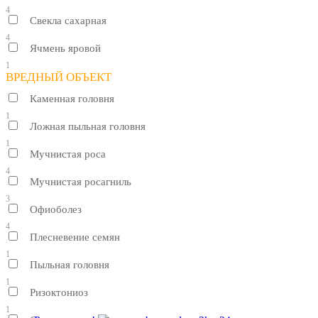
4
Свекла сахарная
4
Ячмень яровой
1
ВРЕДНЫЙ ОБЪЕКТ
Каменная головня
1
Ложная пыльная головня
1
Мучнистая роса
4
Мучнистая росагниль
3
Офиоболез
4
Плесневение семян
1
Пыльная головня
1
Ризоктониоз
1