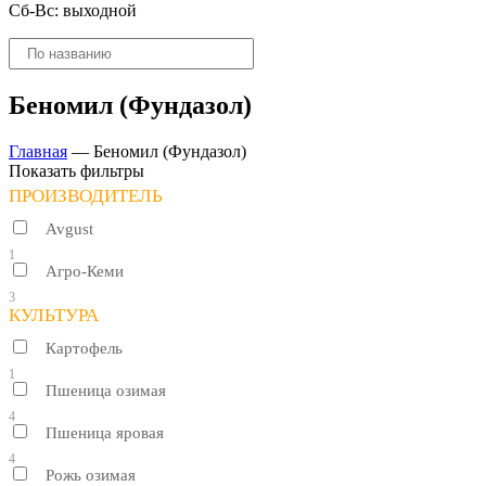
Сб-Вс: выходной
Поиск
товаров
Беномил (Фундазол)
Главная
—
Беномил (Фундазол)
Показать фильтры
ПРОИЗВОДИТЕЛЬ
Avgust
1
Агро-Кеми
3
КУЛЬТУРА
Картофель
1
Пшеница озимая
4
Пшеница яровая
4
Рожь озимая