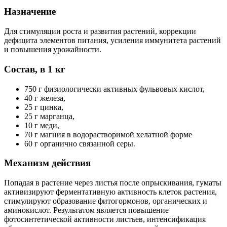
Назначение
Для стимуляции роста и развития растений, коррекции
дефицита элементов питания, усиления иммунитета растений
и повышения урожайности.
Cостав, в 1 кг
750 г физиологически активных фульвовых кислот,
40 г железа,
25 г цинка,
25 г марганца,
10 г меди,
70 г магния в водорастворимой хелатной форме
60 г органично связанной серы.
Механизм действия
Попадая в растение через листья после опрыскивания, гуматы
активизируют ферментативную активность клеток растения,
стимулируют образование фитогормонов, органических и
аминокислот. Результатом является повышение
фотосинтетической активности листьев, интенсификация