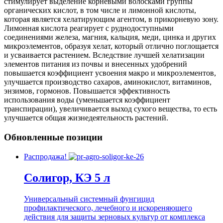
стимулирует выделение корневыми волосками группы
органических кислот, в том числе и лимонной кислоты,
которая является хелатирующим агентом, в прикорневую зону.
Лимонная кислота реагирует с руднодоступными
соединениями железа, магния, кальция, меди, цинка и других
микроэлементов, образуя хелат, который отлично поглощается
и усваивается растением. Вследствие лучшей хелатизации
элементов питания из почвы и внесенных удобрений
повышается коэффициент усвоения макро и микроэлементов,
улучшается производство сахаров, аминокислот, витаминов,
энзимов, гормонов. Повышается эффективность
использования воды (уменьшается коэффициент
транспирации), увеличивается выход сухого вещества, то есть
улучшается общая жизнедеятельность растений.
Обновленные позиции
Распродажа!
Солигор, КЭ 5 л
Универсальный системный фунгицид
профилактического, лечебного и искореняющего
действия для защиты зерновых культур от комплекса