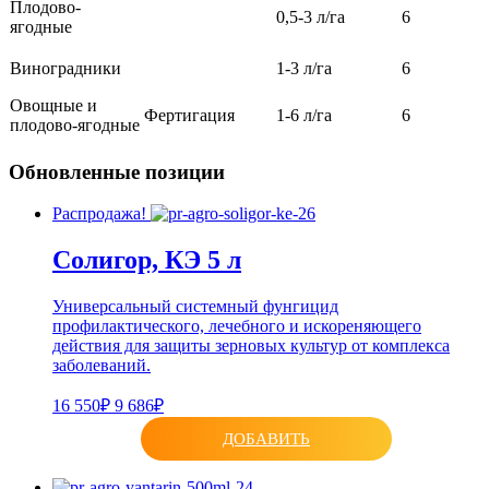
Плодово-
0,5-3 л/га
6
ягодные
Виноградники
1-3 л/га
6
Овощные и
Фертигация
1-6 л/га
6
плодово-ягодные
Обновленные позиции
Распродажа!
Солигор, КЭ 5 л
Универсальный системный фунгицид
профилактического, лечебного и искореняющего
действия для защиты зерновых культур от комплекса
заболеваний.
16 550₽
9 686₽
ДОБАВИТЬ