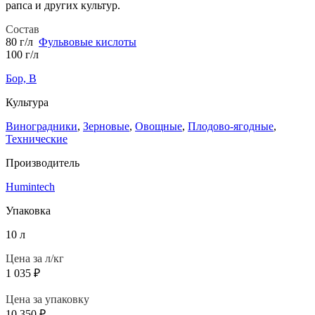
рапса и других культур.
Состав
80 г/л
Фульвовые кислоты
100 г/л
Бор, B
Культура
Виноградники
,
Зерновые
,
Овощные
,
Плодово-ягодные
,
Технические
Производитель
Humintech
Упаковка
10 л
Цена за л/кг
1 035
₽
Цена за упаковку
10 350
₽