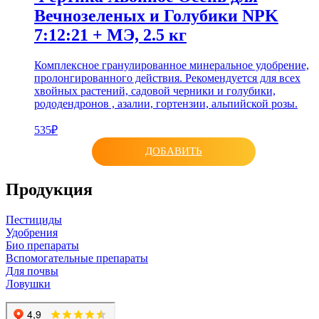
Вечнозеленых и Голубики NPK
7:12:21 + МЭ, 2.5 кг
Комплексное гранулированное минеральное удобрение,
пролонгированного действия. Рекомендуется для всех
хвойных растений, садовой черники и голубики,
рододендронов , азалии, гортензии, альпийской розы.
535₽
ДОБАВИТЬ
Продукция
Пестициды
Удобрения
Био препараты
Вспомогательные препараты
Для почвы
Ловушки