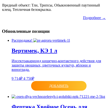
Вредный объект: Тли, Трипсы, Обыкновенный паутинный
клещ, Тепличная белокрылка.
Подробнее →
Обновленные позиции
Распродажа!
Вертимек, КЭ 1 л
Инсектоакарицид кишечно-контактного действия для
защиты овощных, цветочных культур, яблони и
винограда.
9 714₽
4 750₽
ДОБАВИТЬ
Фертика Хвойное Осень для