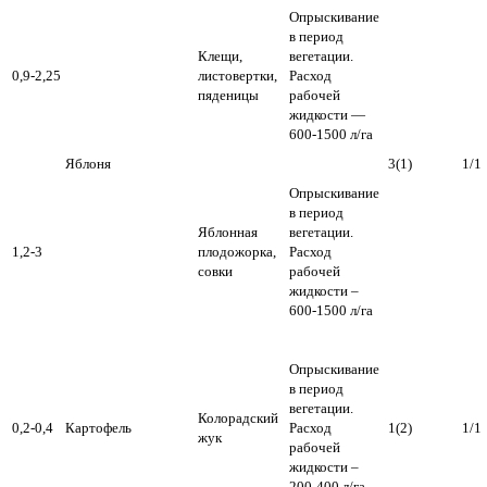
Опрыскивание
в период
Клещи,
вегетации.
0,9-2,25
листовертки,
Расход
пяденицы
рабочей
жидкости —
600-1500 л/га
Яблоня
3(1)
1/1
Опрыскивание
в период
Яблонная
вегетации.
1,2-3
плодожорка,
Расход
совки
рабочей
жидкости –
600-1500 л/га
Опрыскивание
в период
вегетации.
Колорадский
0,2-0,4
Картофель
Расход
1(2)
1/1
жук
рабочей
жидкости –
200-400 л/га