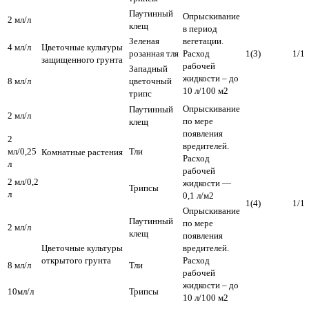
Паутинный
Опрыскивание
2 мл/л
клещ
в период
Зеленая
вегетации.
4 мл/л
Цветочные культуры
розанная тля
Расход
1(3)
1/1
защищенного грунта
рабочей
Западный
жидкости – до
8 мл/л
цветочный
10 л/100 м2
трипс
Опрыскивание
Паутинный
2 мл/л
по мере
клещ
появления
2
вредителей.
мл/0,25
Тли
Комнатные растения
Расход
л
рабочей
2 мл/0,2
жидкости —
Трипсы
л
0,1 л/м2
1(4)
1/1
Опрыскивание
Паутинный
по мере
2 мл/л
клещ
появления
Цветочные культуры
вредителей.
открытого грунта
Расход
8 мл/л
Тли
рабочей
жидкости – до
10мл/л
Трипсы
10 л/100 м2