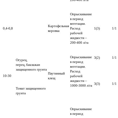
Опрыскивание
в период
вегетации.
Картофельная
0,4-0,8
Расход
1(3)
1/1
коровка
рабочей
жидкости –
200-400 л/га
Опрыскивание
3(2)
1/1
Огурец,
в период
перец, баклажан
вегетации.
защищенного грунта
Расход
Паутинный
10-30
рабочей
клещ
жидкости –
3(3)
1/1
1000-3000 л/га
Томат защищенного
грунта
Опрыскивание
в период