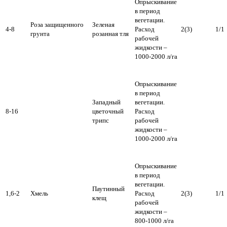
Опрыскивание
в период
вегетации.
Роза защищенного
Зеленая
4-8
Расход
2(3)
1/1
грунта
розанная тля
рабочей
жидкости –
1000-2000 л/га
Опрыскивание
в период
Западный
вегетации.
8-16
цветочный
Расход
трипс
рабочей
жидкости –
1000-2000 л/га
Опрыскивание
в период
вегетации.
Паутинный
1,6-2
Хмель
Расход
2(3)
1/1
клещ
рабочей
жидкости –
800-1000 л/га