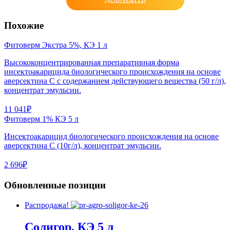
Похожие
Фитоверм Экстра 5%, КЭ 1 л
Высококонцентрированная препаративная форма
инсектоакарицида биологического происхождения на основе
аверсектина С с содержанием действующего вещества (50 г/л),
концентрат эмульсии.
11 041₽
Фитоверм 1% КЭ 5 л
Инсектоакарицид биологического происхождения на основе
аверсектина С (10г/л), концентрат эмульсии.
2 696₽
Обновленные позиции
Распродажа!
Солигор, КЭ 5 л