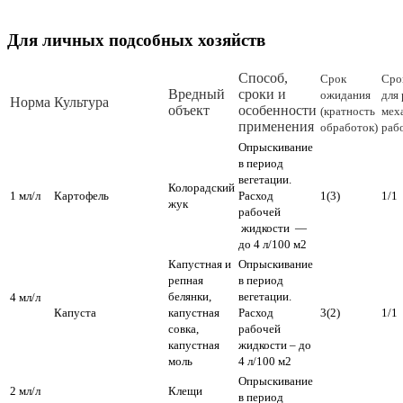
Для личных подсобных хозяйств
Способ,
Срок
Сро
Вредный
сроки и
ожидания
для
Норма
Культура
объект
особенности
(кратность
мех
применения
обработок)
раб
Опрыскивание
в период
вегетации.
Колорадский
1 мл/л
Картофель
Расход
1(3)
1/1
жук
рабочей
жидкости —
до 4 л/100 м2
Капустная и
Опрыскивание
репная
в период
белянки,
вегетации.
4 мл/л
Капуста
капустная
Расход
3(2)
1/1
совка,
рабочей
капустная
жидкости – до
моль
4 л/100 м2
Опрыскивание
2 мл/л
Клещи
в период