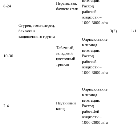
вегетации.
Персиковая,
8-24
Расход
бахчевая тли
рабочей
жидкости –
1000-3000 л/га
Огурец, томат,перец,
баклажан
3(3)
1/1
защищенного грунта
Опрыскивание
в период
Табачный,
вегетации.
западный
10-30
Расход
цветочный
рабочей
трипсы
жидкости –
1000-3000 л/га
Опрыскивание
в период
вегетации.
Паутинный
2-4
Расход
клещ
рабочЦей
жидкости –
1000-2000 л/га