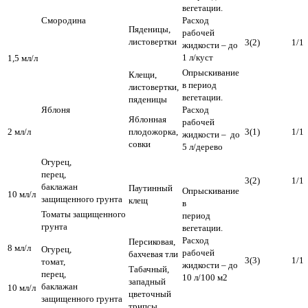
вегетации.
Смородина
Расход
Пяденицы,
рабочей
листовертки
3(2)
1/1
жидкости – до
1 л/куст
1,5 мл/л
Опрыскивание
Клещи,
в период
листовертки,
вегетации.
пяденицы
Яблоня
Расход
Яблонная
рабочей
2 мл/л
плодожорка,
3(1)
1/1
жидкости – до
совки
5 л/дерево
Огурец,
перец,
3(2)
1/1
баклажан
Паутинный
Опрыскивание
10 мл/л
защищенного грунта
клещ
в
Томаты защищенного
период
грунта
вегетации.
Расход
Персиковая,
8 мл/л
Огурец,
рабочей
бахчевая тли
3(3)
1/1
томат,
жидкости – до
Табачный,
перец,
10 л/100 м2
западный
баклажан
10 мл/л
цветочный
защищенного грунта
трипсы