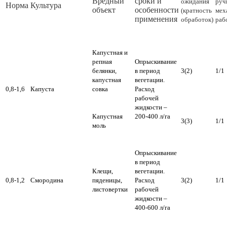
Вредный
сроки и
ожидания
руч
Норма
Культура
объект
особенности
(кратность
мех
применения
обработок)
раб
Капустная и
репная
Опрыскивание
белянки,
в период
3(2)
1/1
капустная
вегетации.
0,8-1,6
Капуста
совка
Расход
рабочей
жидкости –
Капустная
200-400 л/га
3(3)
1/1
моль
Опрыскивание
в период
Клещи,
вегетации.
0,8-1,2
Смородина
пяденицы,
Расход
3(2)
1/1
листовертки
рабочей
жидкости –
400-600 л/га