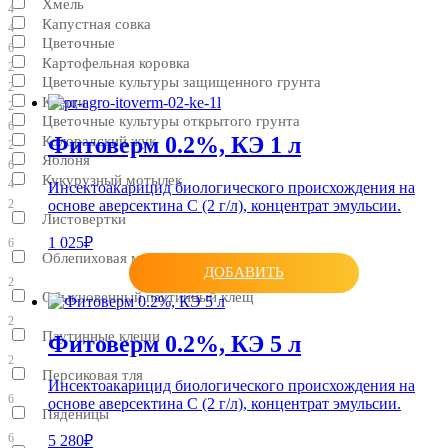
Хмель
4
Капустная совка
4
Цветочные
6
Картофельная коровка
2
Цветочные культуры защищенного грунта
2
Клещи
2
Цветочные культуры открытого грунта
6
Фитоверм 0.2%, КЭ 1 л
Колорадский жук
2
Яблоня
6
Кукурузный мотылек
4
Инсектоакарицид биологического происхождения на
основе аверсектина С (2 г/л), концентрат эмульсии.
2
Листовертки
1 025₽
6
Облепиховая муха
ДОБАВИТЬ
2
Обыкновенный паутинный клещ
2
Паутинные клещи
Фитоверм 0.2%, КЭ 5 л
2
Персиковая тля
Инсектоакарицид биологического происхождения на
6
основе аверсектина С (2 г/л), концентрат эмульсии.
Пяденицы
6
5 280₽