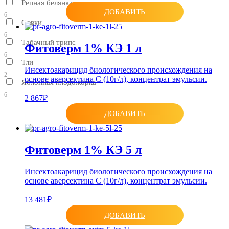
Репная белянка
ДОБАВИТЬ
6
Совки
6
Табачный трипс
Фитоверм 1% КЭ 1 л
6
Тли
Инсектоакарицид биологического происхождения на
2
основе аверсектина С (10г/л), концентрат эмульсии.
Яблонная плодожорка
6
2 867₽
ДОБАВИТЬ
Фитоверм 1% КЭ 5 л
Инсектоакарицид биологического происхождения на
основе аверсектина С (10г/л), концентрат эмульсии.
13 481₽
ДОБАВИТЬ