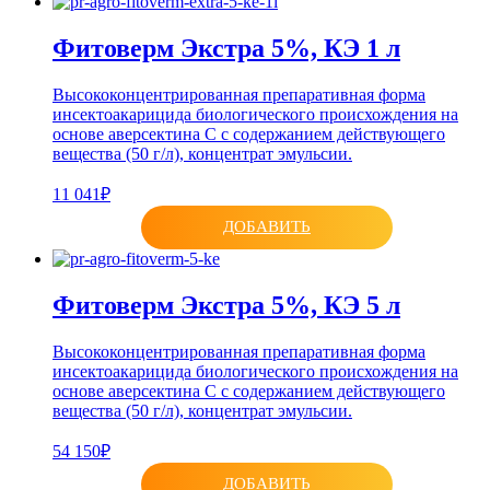
Фитоверм Экстра 5%, КЭ 1 л
Высококонцентрированная препаративная форма
инсектоакарицида биологического происхождения на
основе аверсектина С с содержанием действующего
вещества (50 г/л), концентрат эмульсии.
11 041₽
ДОБАВИТЬ
Фитоверм Экстра 5%, КЭ 5 л
Высококонцентрированная препаративная форма
инсектоакарицида биологического происхождения на
основе аверсектина С с содержанием действующего
вещества (50 г/л), концентрат эмульсии.
54 150₽
ДОБАВИТЬ