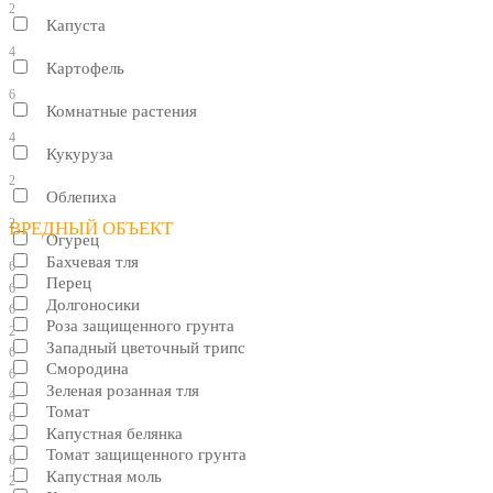
2
Капуста
4
Картофель
6
Комнатные растения
4
Кукуруза
2
Облепиха
2
ВРЕДНЫЙ ОБЪЕКТ
Огурец
Бахчевая тля
6
Перец
6
Долгоносики
6
Роза защищенного грунта
2
Западный цветочный трипс
6
Смородина
6
Зеленая розанная тля
4
Томат
6
Капустная белянка
4
Томат защищенного грунта
6
Капустная моль
2