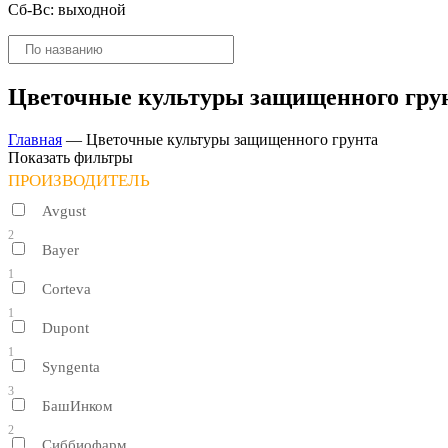
Сб-Вс: выходной
Поиск
товаров
Цветочные культуры защищенного гру
Главная
—
Цветочные культуры защищенного грунта
Показать фильтры
ПРОИЗВОДИТЕЛЬ
Avgust
2
Bayer
1
Corteva
1
Dupont
1
Syngenta
3
БашИнком
2
Сиббиофарм