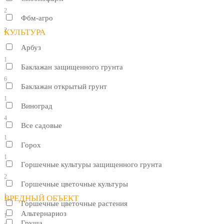
2
Фбм-агро
2
КУЛЬТУРА
Арбуз
1
Баклажан защищенного грунта
6
Баклажан открытый грунт
1
Виноград
4
Все садовые
1
Горох
1
Горшечные культуры защищенного грунта
2
Горшечные цветочные культуры
1
ВРЕДНЫЙ ОБЪЕКТ
Горшечные цветочные растения
Альтернариоз
1
Груша