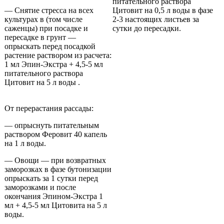
питательного раствора
— Снятие стресса на всех
Цитовит на 0,5 л воды в фазе
культурах в (том числе
2-3 настоящих листьев за
саженцы) при посадке и
сутки до пересадки.
пересадке в грунт —
опрыскать перед посадкой
растение раствором из расчета:
1 мл Эпин-Экстра + 4,5-5 мл
питательного раствора
Цитовит на 5 л воды .
От перерастания рассады:
— опрыснуть питательным
раствором Феровит 40 капель
на 1 л воды.
— Овощи — при возвратных
заморозках в фазе бутонизации
опрыскать за 1 сутки перед
заморозками и после
окончания Эпином-Экстра 1
мл + 4,5-5 мл Цитовита на 5 л
воды.