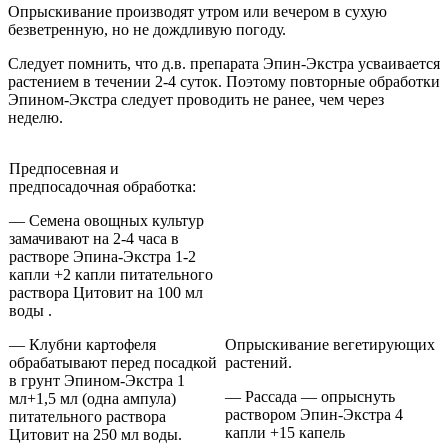
Опрыскивание производят утром или вечером в сухую
безветренную, но не дождливую погоду.
Следует помнить, что д.в. препарата Эпин-Экстра усваивается
растением в течении 2-4 суток. Поэтому повторные обработки
Эпином-Экстра следует проводить не ранее, чем через
неделю.
Предпосевная и
предпосадочная обработка:
— Семена овощных культур
замачивают на 2-4 часа в
растворе Эпина-Экстра 1-2
капли +2 капли питательного
раствора Цитовит на 100 мл
воды .
— Клубни картофеля
Опрыскивание вегетирующих
обрабатывают перед посадкой
растений.
в грунт Эпином-Экстра 1
— Рассада — опрыснуть
мл+1,5 мл (одна ампула)
раствором Эпин-Экстра 4
питательного раствора
капли +15 капель
Цитовит на 250 мл воды.