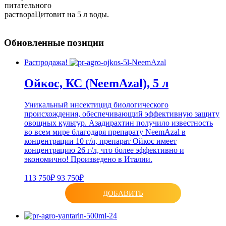
питательного
раствораЦитовит на 5 л воды.
Обновленные позиции
Распродажа!
Ойкос, КС (NeemAzal), 5 л
Уникальный инсектицид биологического
происхождения, обеспечивающий эффективную защиту
овощных культур. Азадирахтин получило известность
во всем мире благодаря препарату NeemAzal в
концентрации 10 г/л, препарат Ойкос имеет
концентрацию 26 г/л, что более эффективно и
экономично! Произведено в Италии.
113 750₽
93 750₽
ДОБАВИТЬ