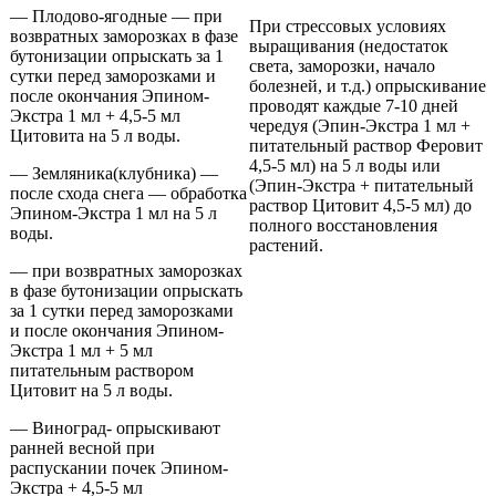
— Плодово-ягодные — при
При стрессовых условиях
возвратных заморозках в фазе
выращивания (недостаток
бутонизации опрыскать за 1
света, заморозки, начало
сутки перед заморозками и
болезней, и т.д.) опрыскивание
после окончания Эпином-
проводят каждые 7-10 дней
Экстра 1 мл + 4,5-5 мл
чередуя (Эпин-Экстра 1 мл +
Цитовита на 5 л воды.
питательный раствор Феровит
4,5-5 мл) на 5 л воды или
— Земляника(клубника) —
(Эпин-Экстра + питательный
после схода снега — обработка
раствор Цитовит 4,5-5 мл) до
Эпином-Экстра 1 мл на 5 л
полного восстановления
воды.
растений.
— при возвратных заморозках
в фазе бутонизации опрыскать
за 1 сутки перед заморозками
и после окончания Эпином-
Экстра 1 мл + 5 мл
питательным раствором
Цитовит на 5 л воды.
— Виноград- опрыскивают
ранней весной при
распускании почек Эпином-
Экстра + 4,5-5 мл