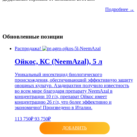
Подробнее →
Обновленные позиции
Распродажа!
Ойкос, КС (NeemAzal), 5 л
Уникальный инсектицид биологического
происхождения, обеспечивающий эффективную защиту
овощных культур. Азадирахтин получило известность
во всем мире благодаря препарату NeemAzal в
концентрации 10 г/л, препарат Ойкос имеет
концентрацию 26 г/л, что более эффективно и
экономично! Произведено в Италии.
113 750₽
93 750₽
ДОБАВИТЬ