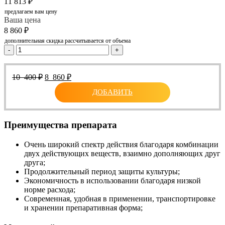
11 813
₽
предлагаем вам цену
Ваша цена
8 860
₽
дополнительная скидка рассчитывается от объема
-
+
Первоначальная
Текущая
10 400
₽
8 860
₽
цена
цена:
ДОБАВИТЬ
составляла
8
10
860 ₽.
400 ₽.
Преимущества препарата
Очень широкий спектр действия благодаря комбинации
двух действующих веществ, взаимно дополняющих друг
друга;
Продолжительный период защиты культуры;
Экономичность в использовании благодаря низкой
норме расхода;
Современная, удобная в применении, транспортировке
и хранении препаративная форма;