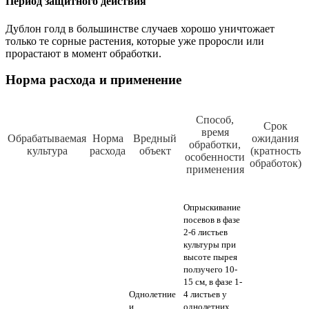
Период защитного действия
Дублон голд в большинстве случаев хорошо уничтожает
только те сорные растения, которые уже проросли или
прорастают в момент обработки.
Норма расхода и применение
Способ,
Срок
время
Обрабатываемая
Норма
Вредный
ожидания
обработки,
культура
расхода
объект
(кратность
особенности
обработок)
применения
Опрыскивание
посевов в фазе
2-6 листьев
культуры при
высоте пырея
ползучего 10-
15 см, в фазе 1-
Однолетние
4 листьев у
и
однолетних