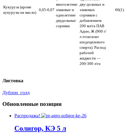
многолетние
дву-дольных и
Кукуруза (кроме
0,05-0,07
злаковые и
злаковых
60(1)
кукурузы на масло)
однолетние
сорняков с
двудольные
добавлением
сорняки
200 мл/га ПАВ
Адью, Ж (900 г/
л этоксилат
изодецилового
спирта). Расход
рабочей
жидкости —
200-300 л/га
Листовка
Дублон_голд
Обновленные позиции
Распродажа!
Солигор, КЭ 5 л