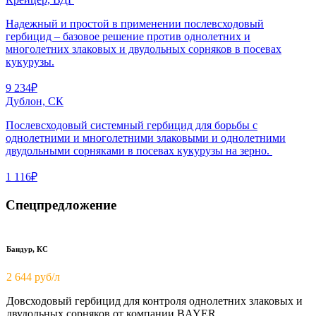
Надежный и простой в применении послевсходовый
гербицид – базовое решение против однолетних и
многолетних злаковых и двудольных сорняков в посевах
кукурузы.
9 234₽
Дублон, СК
Послевсходовый системный гербицид для борьбы с
однолетними и многолетними злаковыми и однолетними
двудольными сорняками в посевах кукурузы на зерно.
1 116₽
Спецпредложение
Бандур, КС
2 644 руб/л
Довсходовый гербицид для контроля однолетних злаковых и
двудольных сорняков от компании BAYER.