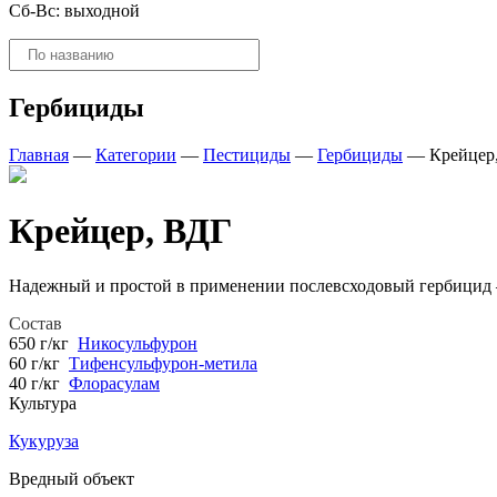
Сб-Вс: выходной
Поиск
товаров
Гербициды
Главная
—
Категории
—
Пестициды
—
Гербициды
—
Крейцер
Крейцер, ВДГ
Надежный и простой в применении послевсходовый гербицид –
Состав
650 г/кг
Никосульфурон
60 г/кг
Тифенсульфурон-метила
40 г/кг
Флорасулам
Культура
Кукуруза
Вредный объект