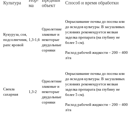
Нор­
Вред­ный
Куль­ту­ра
Спо­соб и вре­мя об­ра­бот­ки
ма
объ­ект
Опрыскивание почвы до посева или
до всходов культуры. В засушливых
Однолетние
условиях рекомендуется мелкая
Кукуруза, соя,
злаковые и
заделка препарата (на глубину не
подсолнечник,
1,3-1,6
некоторые
более 5 см).
рапс яровой
двудольные
сорняки
Расход рабочей жидкости – 200 – 400
л/га
Опрыскивание почвы до посева или
до всходов культуры. В засушливых
Однолетние
условиях рекомендуется мелкая
злаковые и
Свекла
заделка препарата (на глубину не
1,3-2
некоторые
сахарная
более 5 см).
двудольные
сорняки
Расход рабочей жидкости – 200 – 400
л/га