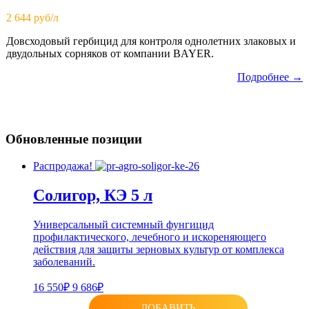
2 644 руб/л
Довсходовый гербицид для контроля однолетних злаковых и
двудольных сорняков от компании BAYER.
Подробнее →
Обновленные позиции
Распродажа!
Солигор, КЭ 5 л
Универсальный системный фунгицид
профилактического, лечебного и искореняющего
действия для защиты зерновых культур от комплекса
заболеваний.
16 550₽
9 686₽
ДОБАВИТЬ