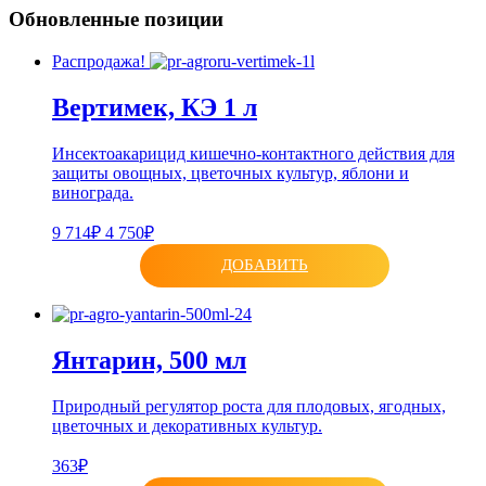
Обновленные позиции
Распродажа!
Вертимек, КЭ 1 л
Инсектоакарицид кишечно-контактного действия для
защиты овощных, цветочных культур, яблони и
винограда.
9 714₽
4 750₽
ДОБАВИТЬ
Янтарин, 500 мл
Природный регулятор роста для плодовых, ягодных,
цветочных и декоративных культур.
363₽