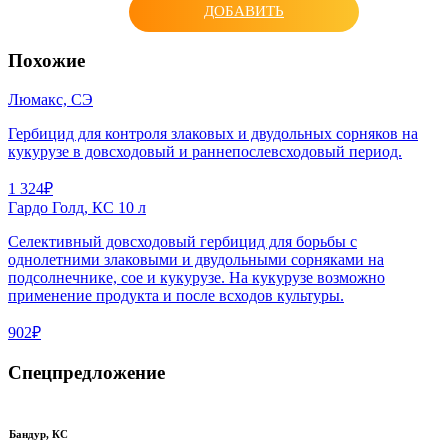
ДОБАВИТЬ
Похожие
Люмакс, СЭ
Гербицид для контроля злаковых и двудольных сорняков на
кукурузе в довсходовый и раннепослевсходовый период.
1 324₽
Гардо Голд, КС 10 л
Селективный довсходовый гербицид для борьбы с
однолетними злаковыми и двудольными сорняками на
подсолнечнике, сое и кукурузе. На кукурузе возможно
применение продукта и после всходов культуры.
902₽
Спецпредложение
Бандур, КС