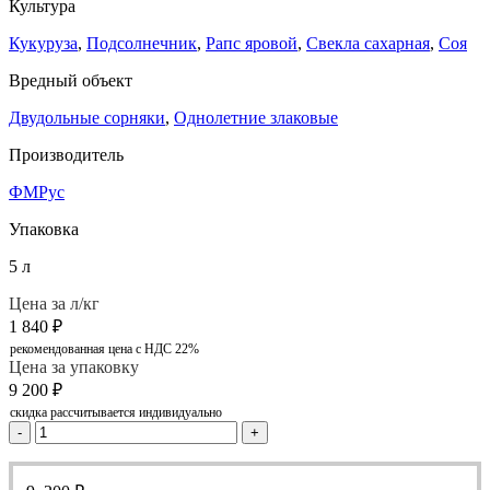
Культура
Кукуруза
,
Подсолнечник
,
Рапс яровой
,
Свекла сахарная
,
Соя
Вредный объект
Двудольные сорняки
,
Однолетние злаковые
Производитель
ФМРус
Упаковка
5 л
Цена за л/кг
1 840
₽
рекомендованная цена с НДС 22%
Цена за упаковку
9 200
₽
скидка рассчитывается индивидуально
-
+