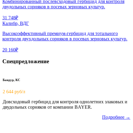
Комбинированный послевсходовый гербицид для контроля
двудольных сорняков в посевах зерновых культур.
31 748₽
Калибр, ВДГ
Высокоэффективный премиум-гербицид для тотального
контроля двухдольных сорняков в посевах зерновых культур.
20 160₽
Спецпредложение
Бандур, КС
2 644 руб/л
Довсходовый гербицид для контроля однолетних злаковых и
двудольных сорняков от компании BAYER.
Подробнее →