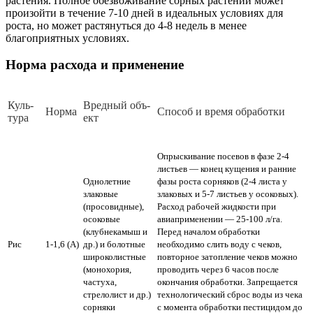
растения. Полное обезвоживание сорных растений может
произойти в течение 7-10 дней в идеальных условиях для
роста, но может растянуться до 4-8 недель в менее
благоприятных условиях.
Норма расхода и применение
Куль­
Вред­ный объ­
Нор­ма
Спо­соб и вре­мя об­ра­бот­ки
ту­ра
ект
Опрыскивание посевов в фазе 2-4
листьев — конец кущения и ранние
Однолетние
фазы роста сорняков (2-4 листа у
злаковые
злаковых и 5-7 листьев у осоковых).
(просовидные),
Расход рабочей жидкости при
осоковые
авиаприменении — 25-100 л/га.
(клубнекамыш и
Перед началом обработки
Рис
1-1,6 (А)
др.) и болотные
необходимо слить воду с чеков,
широколистные
повторное затопление чеков можно
(монохория,
проводить через 6 часов после
частуха,
окончания обработки. Запрещается
стрелолист и др.)
технологический сброс воды из чека
сорняки
с момента обработки пестицидом до