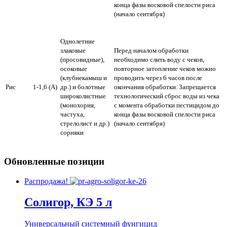
конца фазы восковой спелости риса
(начало сентября)
Однолетние
злаковые
Перед началом обработки
(просовидные),
необходимо слить воду с чеков,
осоковые
повторное затопление чеков можно
(клубнекамыш и
проводить через 6 часов после
Рис
1-1,6 (А)
др.) и болотные
окончания обработки. Запрещается
широколистные
технологический сброс воды из чека
(монохория,
с момента обработки пестицидом до
частуха,
конца фазы восковой спелости риса
стрелолист и др.)
(начало сентября)
сорняки
Обновленные позиции
Распродажа!
Солигор, КЭ 5 л
Универсальный системный фунгицид