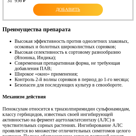
31 956
₽
ДОБАВИТЬ
Преимущества препарата
Высокая эффективность против однолетних злаковых,
осоковых и болотных широколистных сорняков;
Высокая селективность к сортовому разнообразию
(Японика, Индика);
Современная препаративная форма, не требующая
добавления ПАВ;
Широкое «окно» применения;
Контроль 2-й волны сорняков в период до 1-го месяца;
Безопасен для последующих культур в севообороте.
Механизм действия
Пеноксулам относится к триазолпиримидин сульфонамидам,
классу гербицидов, известных своей ингибирующей
активностью на фермент ацетолактатсинтазу (АЛС) в
чувствительных сорных растениях. Ингибирование АЛС
проявляется во множестве отличительных симптомов целого