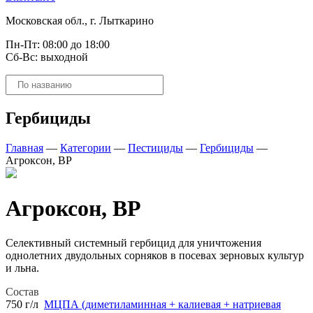
Московская обл., г. Лыткарино
Пн-Пт: 08:00 до 18:00
Сб-Вс: выходной
Поиск
товаров
Гербициды
Главная
—
Категории
—
Пестициды
—
Гербициды
—
Агроксон, ВР
Агроксон, ВР
Селективный системный гербицид для уничтожения
однолетних двудольных сорняков в посевах зерновых культур
и льна.
Состав
750 г/л
МЦПА (диметиламинная + калиевая + натриевая