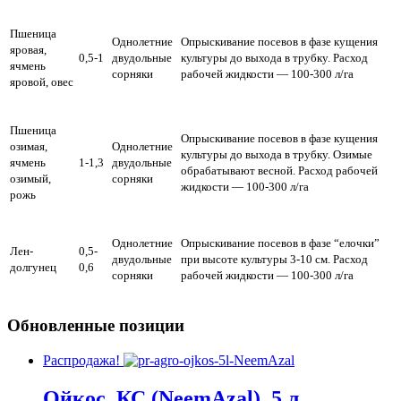
Пшеница
Однолетние
Опрыскивание посевов в фазе кущения
яровая,
0,5-1
двудольные
культуры до выхода в трубку. Расход
ячмень
сорняки
рабочей жидкости — 100-300 л/га
яровой, овес
Пшеница
Опрыскивание посевов в фазе кущения
озимая,
Однолетние
культуры до выхода в трубку. Озимые
ячмень
1-1,3
двудольные
обрабатывают весной. Расход рабочей
озимый,
сорняки
жидкости — 100-300 л/га
рожь
Однолетние
Опрыскивание посевов в фазе “елочки”
Лен-
0,5-
двудольные
при высоте культуры 3-10 см. Расход
долгунец
0,6
сорняки
рабочей жидкости — 100-300 л/га
Обновленные позиции
Распродажа!
Ойкос, КС (NeemAzal), 5 л