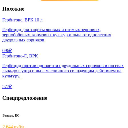
Похожие
Гербитокс, ВРК 10 л
Гербицид для защиты яровых и озимых зерновых,
зернобобовых, кормовых культур и льна от однолетних
двудольных сорняков.
696₽
Гербитокс-Л, ВРК
Гербицид против однолетних двудольных сорняков в посевах
льна-долгунца и льна масличного со щадящим действием на
культуру.
577₽
Спецпредложение
Бандур, КС
2 644 руб/л