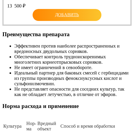
13 500
₽
ДОБАВИТЬ
Преимущества препарата
Эффективен против наиболее распространенных и
вредоносных двудольных сорняков.
Обеспечивает контроль трудноискоренимых
многолетних корнеотпрысковых сорняков.
Не имеет ограничений в севообороте.
Идеальный партнер для баковых смесей с гербицидами
из группы производных феноксиуксусных кислот и
сульфонилмочевин.
Не представляет опасности для соседних культур, так
как не обладает летучестью, в отличие от эфиров.
Норма расхода и применение
Нор­
Вред­ный
Куль­ту­ра
Спо­соб и вре­мя об­ра­бот­ки
ма
объ­ект