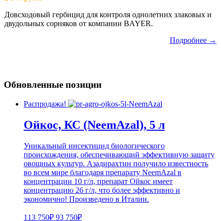
Довсходовый гербицид для контроля однолетних злаковых и
двудольных сорняков от компании BAYER.
Подробнее →
Обновленные позиции
Распродажа!
Ойкос, КС (NeemAzal), 5 л
Уникальный инсектицид биологического
происхождения, обеспечивающий эффективную защиту
овощных культур. Азадирахтин получило известность
во всем мире благодаря препарату NeemAzal в
концентрации 10 г/л, препарат Ойкос имеет
концентрацию 26 г/л, что более эффективно и
экономично! Произведено в Италии.
113 750₽
93 750₽