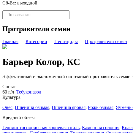
Сб-Вс: выходной
Поиск
товаров
Протравители семян
Главная
—
Категории
—
Пестициды
—
Протравители семян
Барьер Колор, КС
Эффективный и экономичный системный протравитель семян з
Состав
60 г/л
Тебуконазол
Культура
Овес
,
Пшеница озимая
,
Пшеница яровая
,
Рожь озимая
,
Ячмень
Вредный объект
Гельминтоспориозная корневая гниль
,
Каменная головня
,
Красн
пятнистость
,
Стеблевая головня
,
Твердая головня
,
Фузариозная