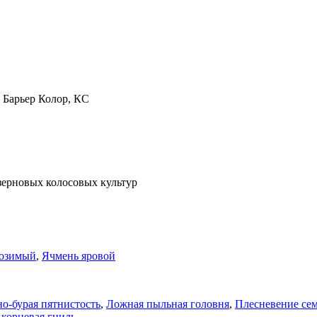
—
Барьер Колор, КС
ерновых колосовых культур
 озимый
,
Ячмень яровой
о-бурая пятнистость
,
Ложная пыльная головня
,
Плесневение се
 корневая гниль